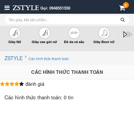
0
Gọi: 0948551550
Giày Nữ
Giày cao gót nữ
Đồ da cá sấu
Giày Boot nữ
Giày x
n
ZSTYLE
Các hình thức thanh toán
CÁC HÌNH THỨC THANH TOÁN
đánh giá
Các hình thức thanh toán:
0 tin