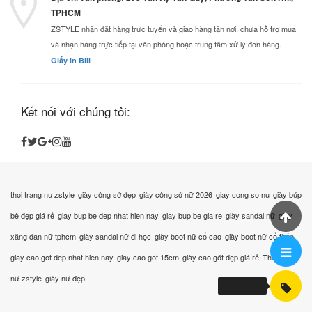
TPHCM
ZSTYLE nhận đặt hàng trực tuyến và giao hàng tận nơi, chưa hỗ trợ mua
và nhận hàng trực tiếp tại văn phòng hoặc trung tâm xử lý đơn hàng.
Giấy in Bill
Kết nối với chúng tôi:
thoi trang nu zstyle
giày công sở đẹp
giày công sở nữ 2026
giay cong so nu
giày búp
bê đẹp giá rẻ
giay bup be dep nhat hien nay
giay bup be gia re
giày sandal nữ
giày
xăng đan nữ tphcm
giày sandal nữ đi học
giày boot nữ cổ cao
giày boot nữ cổ thấp
giay cao got dep nhat hien nay
giay cao got 15cm
giày cao gót đẹp giá rẻ
Thời trang
nữ zstyle
giày nữ đẹp