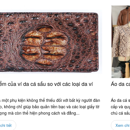
ểm của ví da cá sấu so với các loại da ví
Áo da cá
à một phụ kiện không thể thiếu đối với bất kỳ người đàn
Áo da cá s
, không chỉ giúp bảo quản tiền bạc và các loại giấy tờ
cấp và quy
rọng mà còn thể hiện phong cách và đẳng...
chú cá sấu
hi tiết
Xem chi 