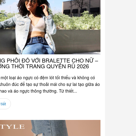
G PHỐI ĐỒ VỚI BRALETTE CHO NỮ –
NG THỜI TRANG QUYẾN RŨ 2026
à một loại áo ngực có đệm lót tối thiểu và không có
huôn đúc để tạo sự thoải mái cho sự lai tạo giữa áo
hao và áo ngực thông thường. Từ thiết...
tiết