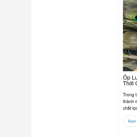
Ốp L
Thời 
Trong t
thành 
chắt l
chỉ tôn.
Xem c