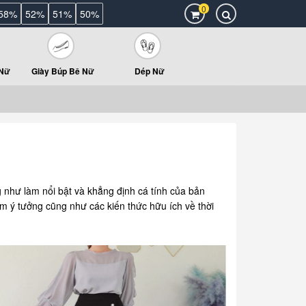
0
58%
52%
51%
50%
 Nữ
Giày Búp Bê Nữ
Dép Nữ
g như làm nổi bật và khẳng định cá tính của bản
êm ý tưởng cũng như các kiến thức hữu ích về thời