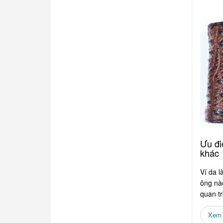
Ưu đi
khác
Ví da l
ông nào
quan t
Xem c