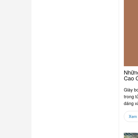
Những
Cao 
Giày bo
trong t
dáng và
nhiều..
Xem c