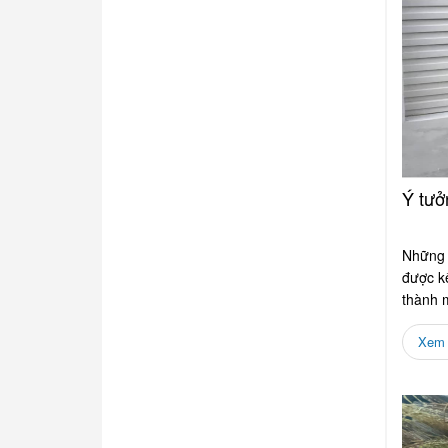
Ý tưở
Những 
được kế
thành m
Xem c