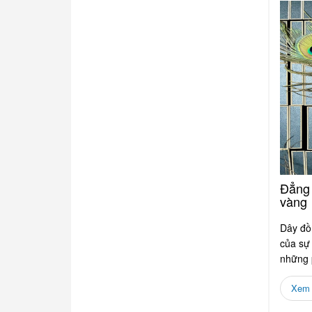
Đẳng 
vàng
Dây đồ
của sự 
những 
vàng tr
Xem c