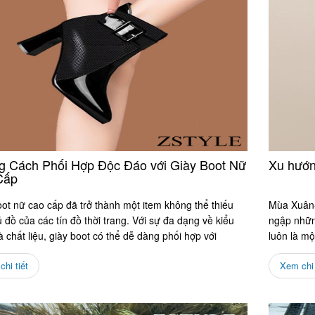
 Cách Phối Hợp Độc Đáo với Giày Boot Nữ
Xu hướn
Cấp
ot nữ cao cấp đã trở thành một item không thể thiếu
Mùa Xuân-H
ủ đồ của các tín đồ thời trang. Với sự đa dạng về kiểu
ngập nhữn
 chất liệu, giày boot có thể dễ dàng phối hợp với
luôn là mộ
.
hi tiết
Xem chi 