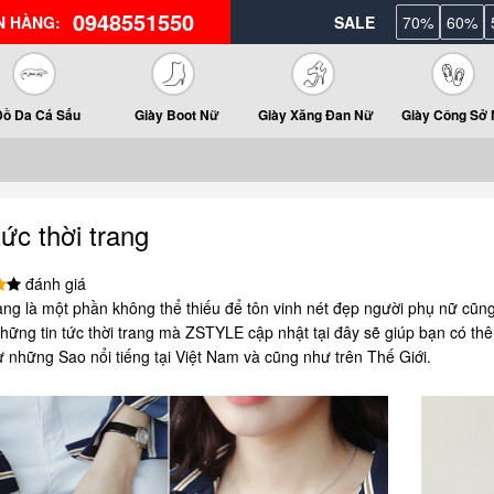
0948551550
N HÀNG:
SALE
70%
60%
Đồ Da Cá Sấu
Giày Boot Nữ
Giày Xăng Đan Nữ
Giày Công Sở
tức thời trang
đánh giá
ang là một phần không thể thiếu để tôn vinh nét đẹp người phụ nữ cũn
hững tin tức thời trang mà ZSTYLE cập nhật tại đây sẽ giúp bạn có th
ừ những Sao nổi tiếng tại Việt Nam và cũng như trên Thế Giới.