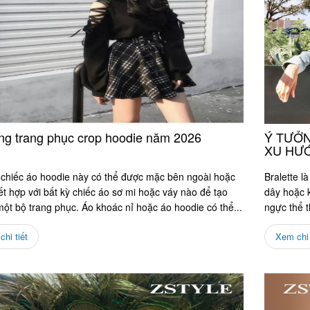
ng trang phục crop hoodie năm 2026
Ý TƯỞN
XU HƯỚ
chiếc áo hoodie này có thể được mặc bên ngoài hoặc
Bralette l
t hợp với bất kỳ chiếc áo sơ mi hoặc váy nào để tạo
dây hoặc k
ột bộ trang phục. Áo khoác nỉ hoặc áo hoodie có thể...
ngực thể t
hi tiết
Xem chi 