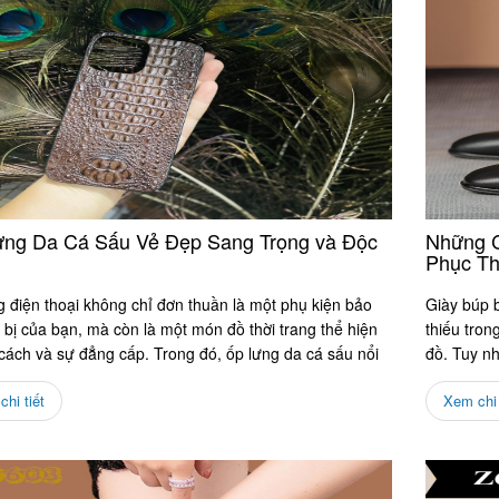
ng Da Cá Sấu Vẻ Đẹp Sang Trọng và Độc
Những C
Phục Th
 điện thoại không chỉ đơn thuần là một phụ kiện bảo
Giày búp b
t bị của bạn, mà còn là một món đồ thời trang thể hiện
thiếu tron
cách và sự đẳng cấp. Trong đó, ốp lưng da cá sấu nổi
đồ. Tuy nhi
hi tiết
Xem chi 