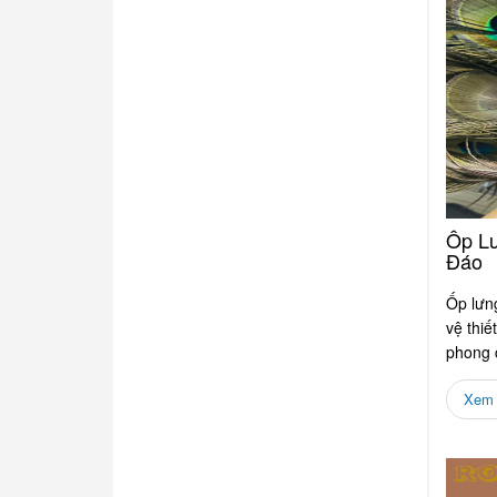
Ốp Lư
Đáo
Ốp lưng
vệ thiế
phong 
lên...
Xem c