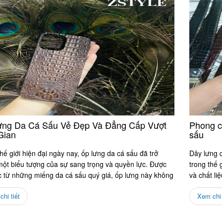
ưng Da Cá Sấu Vẻ Đẹp Và Đẳng Cấp Vượt
Phong c
Gian
sấu
hế giới hiện đại ngày nay, ốp lưng da cá sấu đã trở
Dây lưng 
một biểu tượng của sự sang trọng và quyền lực. Được
trong thế 
ọc từ những miếng da cá sấu quý giá, ốp lưng này không
và chất li
..
của...
hi tiết
Xem chi 