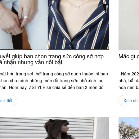
quyết giúp bạn chọn trang sức công sở hợp
Mặc gì c
hã nhặn nhưng vẫn nổi bật
bật hơn trong set thời trang công sở quen thuộc thì bạn
Năm 2025 
 chọn cho mình những món đồ trang sức nhỏ xinh tạo
nhà, bắt 
hấn. Hôm nay, ZSTYLE sẽ chia sẻ đến bạn 3 món đồ
hóa nên bạ
ức dành riêng cho...
hi tiết
Xem chi 