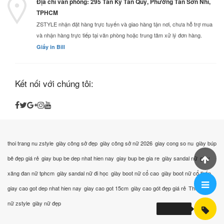
Địa chỉ văn phòng: 295 Tân Kỳ Tân Quý, Phường Tân Sơn Nhì,
TPHCM
ZSTYLE nhận đặt hàng trực tuyến và giao hàng tận nơi, chưa hỗ trợ mua
và nhận hàng trực tiếp tại văn phòng hoặc trung tâm xử lý đơn hàng.
Giấy in Bill
Kết nối với chúng tôi:
thoi trang nu zstyle
giày công sở đẹp
giày công sở nữ 2026
giay cong so nu
giày búp
bê đẹp giá rẻ
giay bup be dep nhat hien nay
giay bup be gia re
giày sandal nữ
giày
xăng đan nữ tphcm
giày sandal nữ đi học
giày boot nữ cổ cao
giày boot nữ cổ thấp
giay cao got dep nhat hien nay
giay cao got 15cm
giày cao gót đẹp giá rẻ
Thời trang
nữ zstyle
giày nữ đẹp