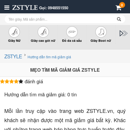
0
Gọi: 0948551550
Giày Nữ
Giày cao gót nữ
Đồ da cá sấu
Giày Boot nữ
Giày x
n
ZSTYLE
Hướng dẫn tìm mã giảm giá
MẸO TÌM MÃ GIẢM GIÁ ZSTYLE
đánh giá
Hướng dẫn tìm mã giảm giá:
0 tin
Mỗi lần truy cập vào trang web ZSTYLE.vn, quý
khách sẽ nhận được một mã giảm giá bất kỳ. Khác
với những trang web bán hàng trực tuyến trước đây,