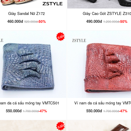
Giày Sandal Nữ Z172
Giày Cao Gót ZSTYLE Z31
460.000đ
490.000đ
-50%
-50%
920.000đ
1.200.000đ
sale
nam da cá sấu móng tay VMTCS01
Ví nam da cá sấu móng tay VM
550.000đ
550.000đ
-47%
-47%
1.700.000đ
1.700.000đ
sale