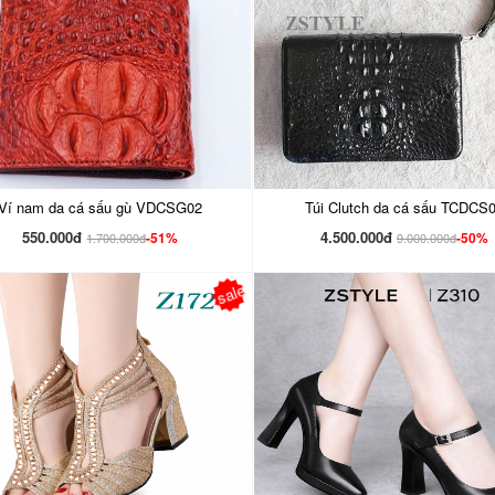
Ví nam da cá sấu gù VDCSG02
Túi Clutch da cá sấu TCDCS
550.000đ
4.500.000đ
-51%
-50%
1.700.000đ
9.000.000đ
sale