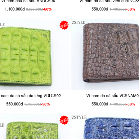
Ví nam đầu cá sấu VNDCS04
Ví nam da cá sấu viền đuôi VC
1.100.000đ
550.000đ
-60%
-58%
3.000.000đ
1.700.000đ
sale
 nam da cá sấu da lưng VDLCS02
Ví nam da cá sấu VCSNAM0
550.000đ
550.000đ
-58%
-58%
1.700.000đ
1.700.000đ
sale