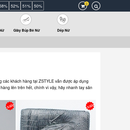
0
58%
52%
51%
50%
 Nữ
Giày Búp Bê Nữ
Dép Nữ
g các khách hàng tại ZSTYLE vẫn được áp dụng
 hàng lên trên hết, chính vì vậy, hãy nhanh tay săn
sale
sale