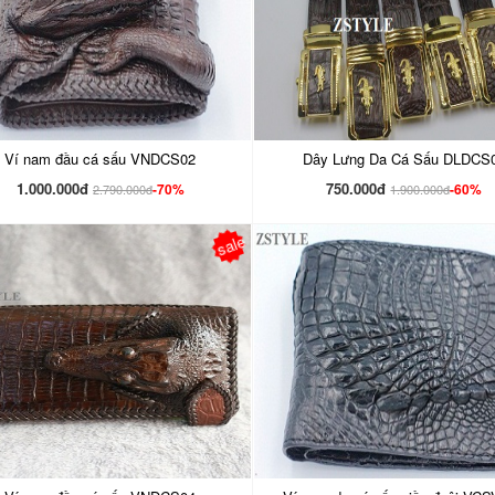
Ví nam đầu cá sấu VNDCS02
Dây Lưng Da Cá Sấu DLDCS
1.000.000đ
750.000đ
-70%
-60%
2.790.000đ
1.900.000đ
sale