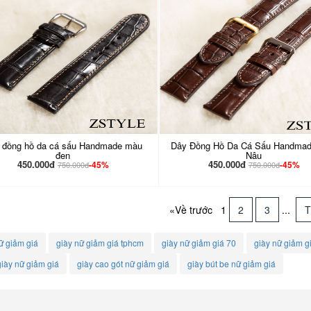
 đồng hồ da cá sấu Handmade màu
Dây Đồng Hồ Da Cá Sấu Handma
đen
Nâu
450.000đ
450.000đ
-45%
-45%
750.000đ
750.000đ
«Về trước
1
2
3
...
T
ữ giảm giá
giày nữ giảm giá tphcm
giày nữ giảm giá 70
giày nữ giảm gi
iày nữ giảm giá
giày cao gót nữ giảm giá
giày bút be nữ giảm giá