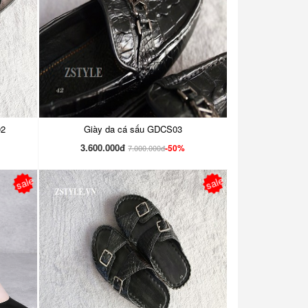
02
Giày da cá sấu GDCS03
3.600.000đ
-50%
7.000.000đ
sale
sale