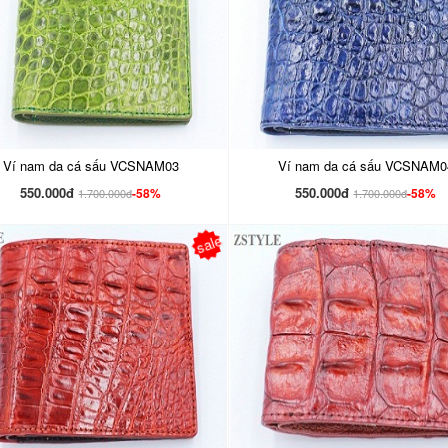
Ví nam da cá sấu VCSNAM03
Ví nam da cá sấu VCSNAM0
550.000đ
550.000đ
-58%
-58%
1.700.000đ
1.700.000đ
sale