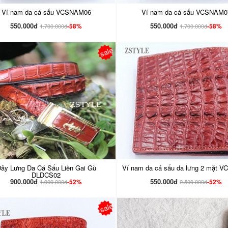
Ví nam da cá sấu VCSNAM06
Ví nam da cá sấu VCSNAM0
550.000đ
550.000đ
-58%
-58%
1.700.000đ
1.700.000đ
sale
ây Lưng Da Cá Sấu Liền Gai Gù
Ví nam da cá sấu da lưng 2 mặt 
DLDCS02
900.000đ
550.000đ
-52%
-52%
1.900.000đ
2.500.000đ
sale