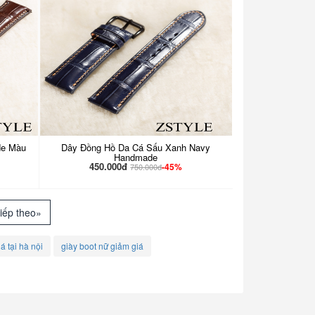
de Màu
Dây Đồng Hồ Da Cá Sấu Xanh Navy
Handmade
450.000đ
-45%
750.000đ
iếp theo»
á tại hà nội
giày boot nữ giảm giá