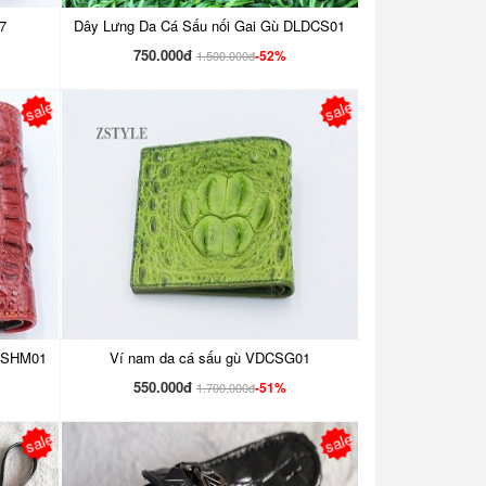
7
Dây Lưng Da Cá Sấu nối Gai Gù DLDCS01
750.000đ
-52%
1.500.000đ
sale
sale
VCSHM01
Ví nam da cá sấu gù VDCSG01
550.000đ
-51%
1.700.000đ
sale
sale