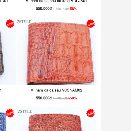
SVD01
Ví nam da cá sấu da lưng VDLCS01
550.000đ
-58%
1.700.000đ
sale
sale
1
Ví nam da cá sấu VCSNAM02
550.000đ
-58%
1.700.000đ
sale
sale