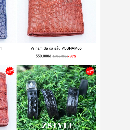
4
Ví nam da cá sấu VCSNAM05
550.000đ
-58%
1.700.000đ
sale
sale