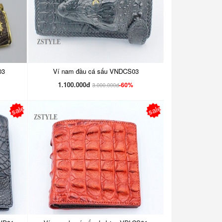
03
Ví nam đầu cá sấu VNDCS03
1.100.000đ
-60%
3.000.000đ
sale
sale