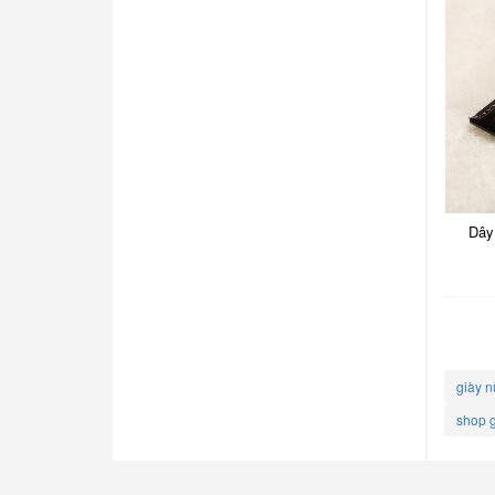
Dây
giày n
shop g