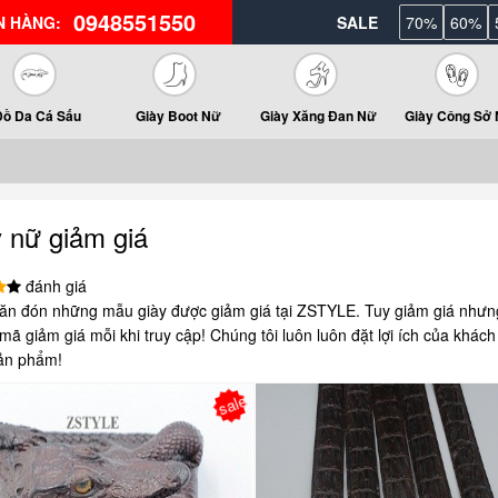
0948551550
N HÀNG:
SALE
70%
60%
Đồ Da Cá Sấu
Giày Boot Nữ
Giày Xăng Đan Nữ
Giày Công Sở
 nữ giảm giá
đánh giá
ăn đón những mẫu giày được giảm giá tại ZSTYLE. Tuy giảm giá nhưn
ã giảm giá mỗi khi truy cập! Chúng tôi luôn luôn đặt lợi ích của khách
ản phẩm!
sale