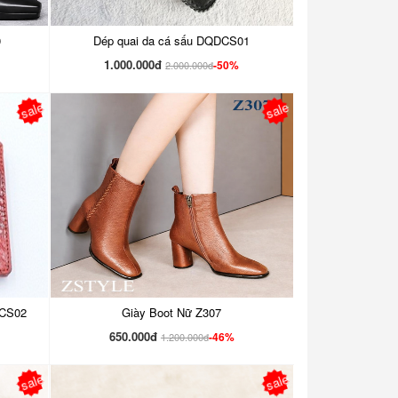
0
Dép quai da cá sấu DQDCS01
1.000.000đ
-50%
2.000.000đ
sale
sale
TCS02
Giày Boot Nữ Z307
650.000đ
-46%
1.200.000đ
sale
sale