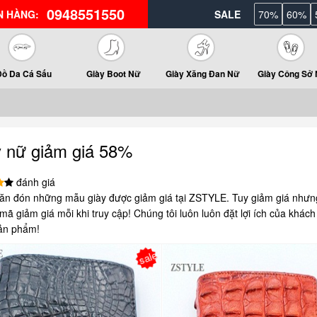
0948551550
N HÀNG:
SALE
70%
60%
Đồ Da Cá Sấu
Giày Boot Nữ
Giày Xăng Đan Nữ
Giày Công Sở
y nữ giảm giá 58%
đánh giá
ăn đón những mẫu giày được giảm giá tại ZSTYLE. Tuy giảm giá nhưn
ã giảm giá mỗi khi truy cập! Chúng tôi luôn luôn đặt lợi ích của khách
ản phẩm!
sale