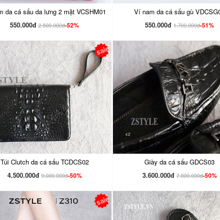
m da cá sấu da lưng 2 mặt VCSHM01
Ví nam da cá sấu gù VDCSG
550.000đ
550.000đ
-52%
-51%
2.500.000đ
1.700.000đ
sale
Túi Clutch da cá sấu TCDCS02
Giày da cá sấu GDCS03
4.500.000đ
3.600.000đ
-50%
-50%
9.000.000đ
7.000.000đ
sale