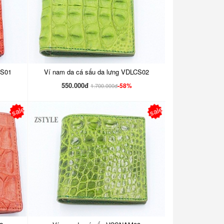
CS01
Ví nam da cá sấu da lưng VDLCS02
550.000đ
-58%
1.700.000đ
sale
sale