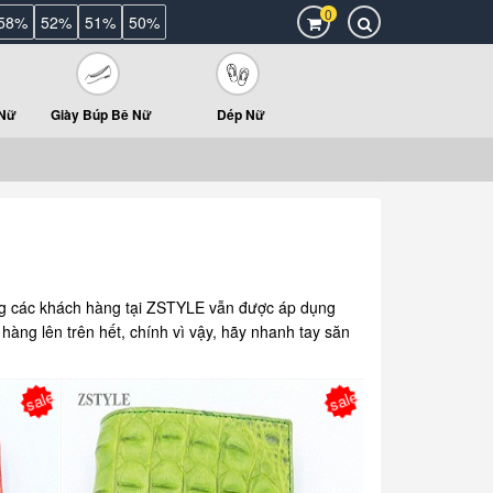
0
58%
52%
51%
50%
 Nữ
Giày Búp Bê Nữ
Dép Nữ
g các khách hàng tại ZSTYLE vẫn được áp dụng
 hàng lên trên hết, chính vì vậy, hãy nhanh tay săn
sale
sale