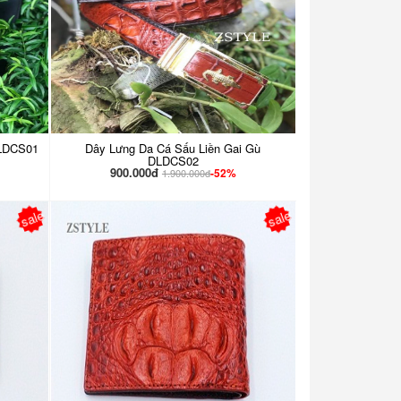
DLDCS01
Dây Lưng Da Cá Sấu Liền Gai Gù
DLDCS02
900.000đ
-52%
1.900.000đ
sale
sale