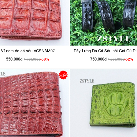
Ví nam da cá sấu VCSNAM07
Dây Lưng Da Cá Sấu nối Gai Gù 
550.000đ
750.000đ
-58%
-52%
1.700.000đ
1.500.000đ
sale