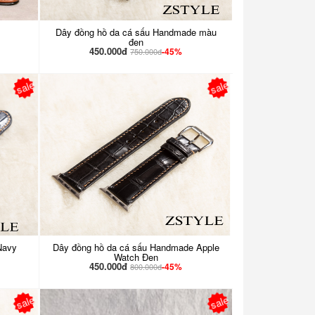
Dây đồng hồ da cá sấu Handmade màu
đen
450.000đ
-45%
750.000đ
sale
sale
Navy
Dây đồng hồ da cá sấu Handmade Apple
Watch Đen
450.000đ
-45%
800.000đ
sale
sale