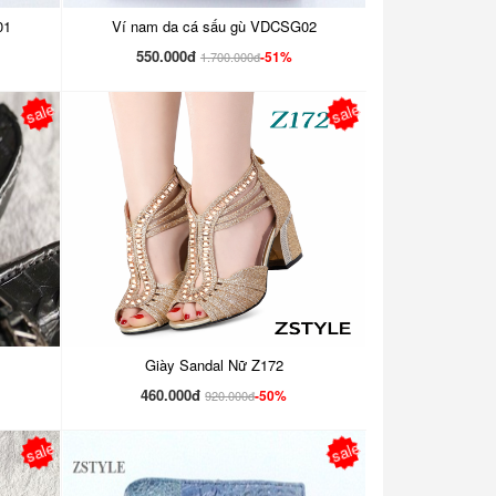
01
Ví nam da cá sấu gù VDCSG02
550.000đ
-51%
1.700.000đ
sale
sale
Giày Sandal Nữ Z172
460.000đ
-50%
920.000đ
sale
sale