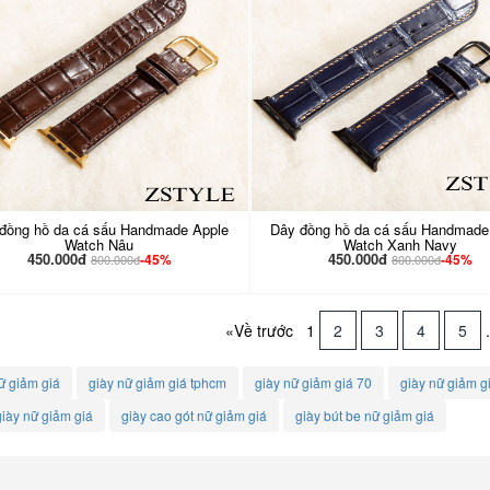
đồng hồ da cá sấu Handmade Apple
Dây đồng hồ da cá sấu Handmade
Watch Nâu
Watch Xanh Navy
450.000đ
450.000đ
-45%
-45%
800.000đ
800.000đ
«Về trước
1
2
3
4
5
ữ giảm giá
giày nữ giảm giá tphcm
giày nữ giảm giá 70
giày nữ giảm gi
iày nữ giảm giá
giày cao gót nữ giảm giá
giày bút be nữ giảm giá