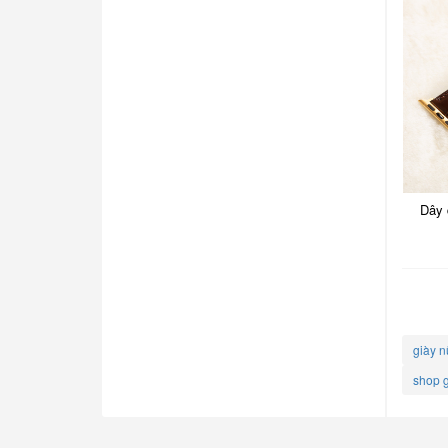
Dây 
giày n
shop g