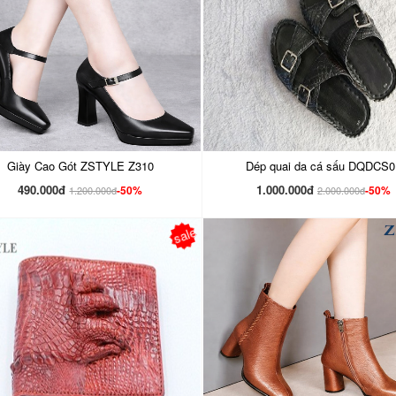
Giày Cao Gót ZSTYLE Z310
Dép quai da cá sấu DQDCS0
490.000đ
1.000.000đ
-50%
-50%
1.200.000đ
2.000.000đ
sale