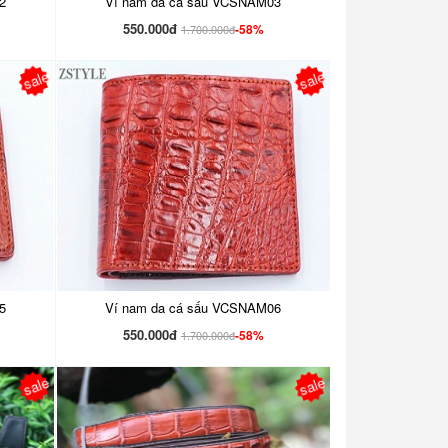
2
Ví nam da cá sấu VCSNAM03
550.000đ
-58%
1.700.000đ
sale
sale
5
Ví nam da cá sấu VCSNAM06
550.000đ
-58%
1.700.000đ
sale
sale