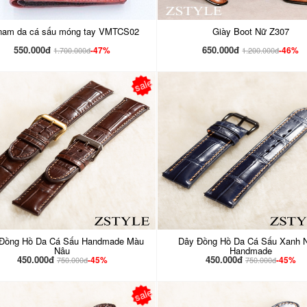
nam da cá sấu móng tay VMTCS02
Giày Boot Nữ Z307
550.000đ
650.000đ
-47%
-46%
1.700.000đ
1.200.000đ
sale
Đồng Hồ Da Cá Sấu Handmade Màu
Dây Đồng Hồ Da Cá Sấu Xanh 
Nâu
Handmade
450.000đ
450.000đ
-45%
-45%
750.000đ
750.000đ
sale