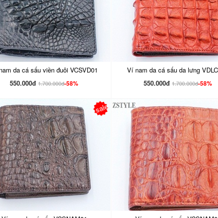
 nam da cá sấu viền đuôi VCSVD01
Ví nam da cá sấu da lưng VDL
550.000đ
550.000đ
-58%
-58%
1.700.000đ
1.700.000đ
sale