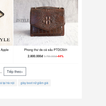
 Apple
Phong thư da cá sấu PTDCS01
2.800.000đ
-44%
5.790.000đ
...
Tiếp theo»
á tại hà nội
giày boot nữ giảm giá