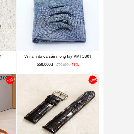
1
Ví nam da cá sấu móng tay VMTCS01
550.000đ
-47%
1.700.000đ
sale
sale