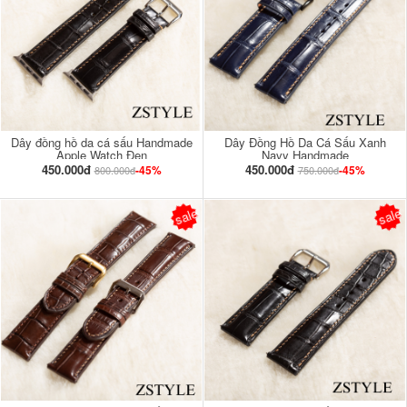
Dây đồng hồ da cá sấu Handmade
Dây Đồng Hồ Da Cá Sấu Xanh
Apple Watch Đen
Navy Handmade
450.000đ
450.000đ
-45%
-45%
800.000đ
750.000đ
sale
sale