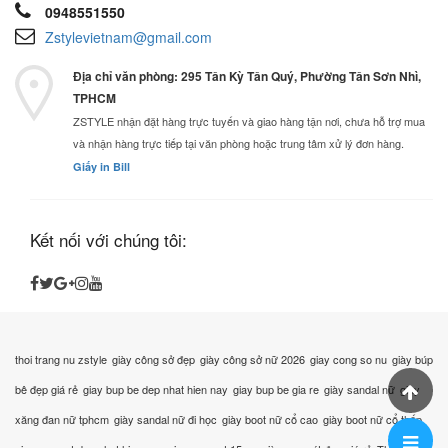
0948551550
Zstylevietnam@gmail.com
Địa chỉ văn phòng: 295 Tân Kỳ Tân Quý, Phường Tân Sơn Nhì,
TPHCM
ZSTYLE nhận đặt hàng trực tuyến và giao hàng tận nơi, chưa hỗ trợ mua
và nhận hàng trực tiếp tại văn phòng hoặc trung tâm xử lý đơn hàng.
Giấy in Bill
Kết nối với chúng tôi:
thoi trang nu zstyle
giày công sở đẹp
giày công sở nữ 2026
giay cong so nu
giày búp
bê đẹp giá rẻ
giay bup be dep nhat hien nay
giay bup be gia re
giày sandal nữ
giày
xăng đan nữ tphcm
giày sandal nữ đi học
giày boot nữ cổ cao
giày boot nữ cổ thấp