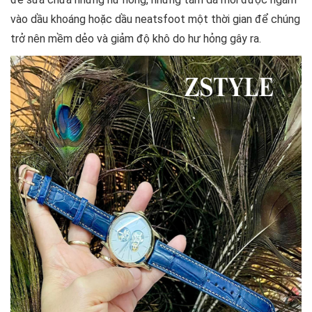
vào dầu khoáng hoặc dầu neatsfoot một thời gian để chúng
trở nên mềm dẻo và giảm độ khô do hư hỏng gây ra.