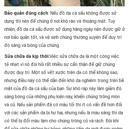
Bảo quản đúng cách
: Nếu đồ da cá sấu không được sử
dụng thì nên để chúng ở nơi khô ráo và thoáng mát. Tuy
nhiên, đồ da cá sấu được sử dụng hàng ngày nên được giữ ở
nơi bảo quản tốt, và vệ sinh chúng thường xuyên để duy trì
độ sáng và bóng của chúng.
Sửa chữa da kịp thời:
Việc sửa chữa da là một công việc
tẻ nhạt vì nó đòi hỏi rất nhiều sự cẩn thận để giữ chúng
được duy trì. Một số vết xước trên da có thể không sao,
nhưng điều này có thể dẫn đến khô da nghiêm trọng trên bề
mặt của đồ da cá sấu của bạn. Sự khô ráp này làm giảm độ
sáng bóng của những phụ kiện này, khiến chúng trông mòn
và cũ. Nếu sản phẩm đã có màu tối thì ít có vấn đề hơn đối
với các sản phẩm da bị hư hại, nhưng nếu là màu sáng thì da
có thể bị đổi màu làm cho chúng trông cũ và rách. Đôi khi
để sửa chữa những hư hỏng, những tấm da mới được ngâm