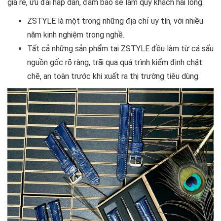
giá rẻ, ưu đãi hấp dẫn, đảm bảo sẽ làm quý khách hài lòng.
ZSTYLE là một trong những địa chỉ uy tín, với nhiều
năm kinh nghiệm trong nghề.
Tất cả những sản phẩm tại ZSTYLE đều làm từ cá sấu
nguồn gốc rõ ràng, trãi qua quá trình kiểm định chặt
chẽ, an toàn trước khi xuất ra thị trường tiêu dùng.