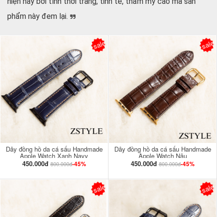
hiện nay bởi tính thời trang, tinh tế, thẩm mỹ cao mà sản
phẩm này đem lại.
sale
sale
Dây đồng hồ da cá sấu Handmade
Dây đồng hồ da cá sấu Handmade
Apple Watch Xanh Navy
Apple Watch Nâu
450.000đ
450.000đ
-45%
-45%
800.000đ
800.000đ
sale
sale