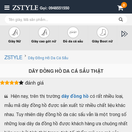
0
Gọi: 0948551550
Giày Nữ
Giày cao gót nữ
Đồ da cá sấu
Giày Boot nữ
Giày x
n
ZSTYLE
Dây Đồng Hồ Da Cá Sấu
DÂY ĐỒNG HỒ DA CÁ SẤU THẬT
đánh giá
Hiện nay, trên thị trường
dây đồng hồ
có rất nhiều loại,
mẫu mã dây đồng hồ được sản xuất từ nhiều chất liệu khác
nhau. Tuy nhiên dây đồng hồ da các sấu vẫn là một trong số
những loại dây da đồng hồ được khách hàng ưa chuộng nhất