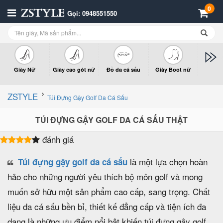
0
Gọi: 0948551550
Giày Nữ
Giày cao gót nữ
Đồ da cá sấu
Giày Boot nữ
Giày x
n
ZSTYLE
Túi Đựng Gậy Golf Da Cá Sấu
TÚI ĐỰNG GẬY GOLF DA CÁ SẤU THẬT
đánh giá
là một lựa chọn hoàn
Túi đựng gậy golf da cá sấu
hảo cho những người yêu thích bộ môn golf và mong
muốn sở hữu một sản phẩm cao cấp, sang trọng. Chất
liệu da cá sấu bền bỉ, thiết kế đẳng cấp và tiện ích đa
dạng là những ưu điểm nổi bật khiến túi đựng gậy golf