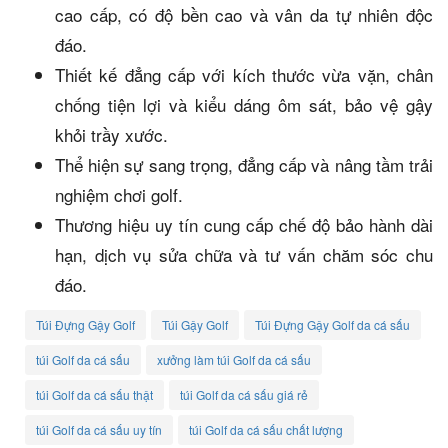
cao cấp, có độ bền cao và vân da tự nhiên độc
đáo.
Thiết kế đẳng cấp với kích thước vừa vặn, chân
chống tiện lợi và kiểu dáng ôm sát, bảo vệ gậy
khỏi trầy xước.
Thể hiện sự sang trọng, đẳng cấp và nâng tầm trải
nghiệm chơi golf.
Thương hiệu uy tín cung cấp chế độ bảo hành dài
hạn, dịch vụ sửa chữa và tư vấn chăm sóc chu
đáo.
Túi Đựng Gậy Golf
Túi Gậy Golf
Túi Đựng Gậy Golf da cá sấu
túi Golf da cá sấu
xưởng làm túi Golf da cá sấu
túi Golf da cá sấu thật
túi Golf da cá sấu giá rẻ
túi Golf da cá sấu uy tín
túi Golf da cá sấu chất lượng