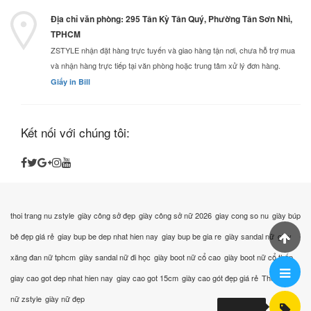
Địa chỉ văn phòng: 295 Tân Kỳ Tân Quý, Phường Tân Sơn Nhì,
TPHCM
ZSTYLE nhận đặt hàng trực tuyến và giao hàng tận nơi, chưa hỗ trợ mua
và nhận hàng trực tiếp tại văn phòng hoặc trung tâm xử lý đơn hàng.
Giấy in Bill
Kết nối với chúng tôi:
thoi trang nu zstyle
giày công sở đẹp
giày công sở nữ 2026
giay cong so nu
giày búp
bê đẹp giá rẻ
giay bup be dep nhat hien nay
giay bup be gia re
giày sandal nữ
giày
xăng đan nữ tphcm
giày sandal nữ đi học
giày boot nữ cổ cao
giày boot nữ cổ thấp
giay cao got dep nhat hien nay
giay cao got 15cm
giày cao gót đẹp giá rẻ
Thời trang
nữ zstyle
giày nữ đẹp