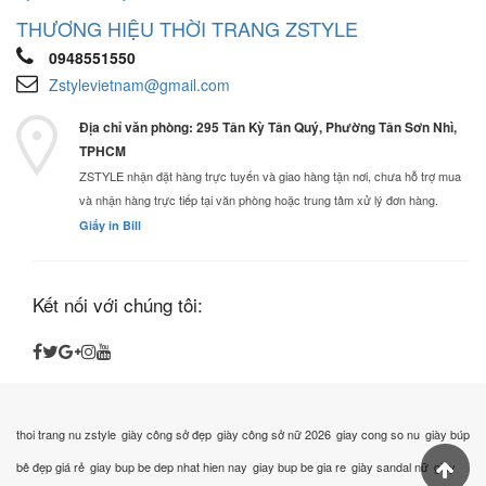
THƯƠNG HIỆU THỜI TRANG ZSTYLE
0948551550
Zstylevietnam@gmail.com
Địa chỉ văn phòng: 295 Tân Kỳ Tân Quý, Phường Tân Sơn Nhì,
TPHCM
ZSTYLE nhận đặt hàng trực tuyến và giao hàng tận nơi, chưa hỗ trợ mua
và nhận hàng trực tiếp tại văn phòng hoặc trung tâm xử lý đơn hàng.
Giấy in Bill
Kết nối với chúng tôi:
thoi trang nu zstyle
giày công sở đẹp
giày công sở nữ 2026
giay cong so nu
giày búp
bê đẹp giá rẻ
giay bup be dep nhat hien nay
giay bup be gia re
giày sandal nữ
giày