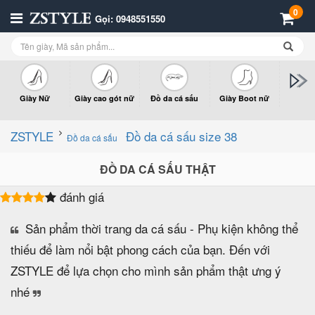
0
Gọi: 0948551550
Giày Nữ
Giày cao gót nữ
Đồ da cá sấu
Giày Boot nữ
Giày x
n
ZSTYLE
Đồ da cá sấu size 38
Đồ da cá sấu
ĐỒ DA CÁ SẤU THẬT
đánh giá
Sản phẩm thời trang da cá sấu - Phụ kiện không thể
thiếu để làm nổi bật phong cách của bạn. Đến với
ZSTYLE để lựa chọn cho mình sản phẩm thật ưng ý
nhé