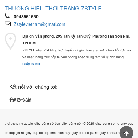
THƯƠNG HIỆU THỜI TRANG ZSTYLE
0948551550
Zstylevietnam@gmail.com
Địa chỉ văn phòng: 295 Tân Kỳ Tân Quý, Phường Tân Sơn Nhì,
TPHCM
ZSTYLE nhận đặt hàng trực tuyến và giao hàng tận nơi, chưa hỗ trợ mua
và nhận hàng trực tiếp tại văn phòng hoặc trung tâm xử lý đơn hàng.
Giấy in Bill
Kết nối với chúng tôi:
thoi trang nu zstyle
giày công sở đẹp
giày công sở nữ 2026
giay cong so nu
giày búp
bê đẹp giá rẻ
giay bup be dep nhat hien nay
giay bup be gia re
giày sandal nữ
giày