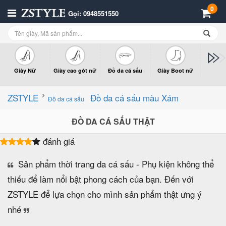
0
Gọi: 0948551550
Giày Nữ
Giày cao gót nữ
Đồ da cá sấu
Giày Boot nữ
Giày x
n
ZSTYLE
Đồ da cá sấu màu Xám
Đồ da cá sấu
ĐỒ DA CÁ SẤU THẬT
đánh giá
Sản phẩm thời trang da cá sấu - Phụ kiện không thể
thiếu để làm nổi bật phong cách của bạn. Đến với
ZSTYLE để lựa chọn cho mình sản phẩm thật ưng ý
nhé