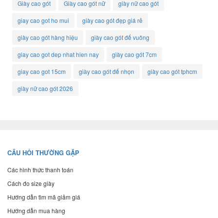
Giày cao gót
Giày cao gót nữ
giày nữ cao gót
giay cao got ho mui
giày cao gót đẹp giá rẻ
giày cao gót hàng hiệu
giày cao gót đế vuông
giay cao got dep nhat hien nay
giày cao gót 7cm
giay cao got 15cm
giày cao gót đế nhọn
giày cao gót tphcm
giày nữ cao gót 2026
CÂU HỎI THƯỜNG GẶP
Các hình thức thanh toán
Cách đo size giày
Hướng dẫn tìm mã giảm giá
Hướng dẫn mua hàng