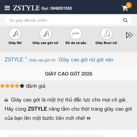
0
Gọi: 0948551550
Giày Nữ
Giày cao gót nữ
Đồ da cá sấu
Giày Boot nữ
Giày x
n
ZSTYLE
Giày cao gót nữ gót xéo
Giày cao gót nữ
GIÀY CAO GÓT 2026
đánh giá
Giày cao gót là một trợ thủ đắc lực cho mọi cô gái.
Hãy cùng
nâng tầm cho thời trang giày cao gót
ZSTYLE
của bạn lên một bước tiến mới nhé!