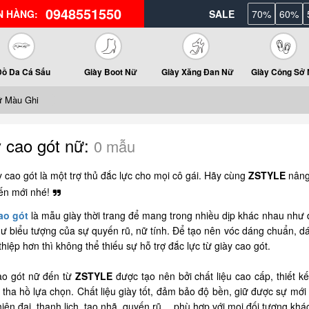
0948551550
N HÀNG:
SALE
70%
60%
Đồ Da Cá Sấu
Giày Boot Nữ
Giày Xăng Đan Nữ
Giày Công Sở
ữ Màu Ghi
 cao gót nữ:
0 mẫu
 cao gót là một trợ thủ đắc lực cho mọi cô gái. Hãy cùng
ZSTYLE
nâng
ến mới nhé!
ao gót
là mẫu giày thời trang để mang trong nhiều dịp khác nhau như đi
ư biểu tượng của sự quyến rũ, nữ tính. Để tạo nên vóc dáng chuẩn, dá
 thiệp hơn thì không thể thiếu sự hỗ trợ đắc lực từ giày cao gót.
ao gót nữ đến từ
ZSTYLE
được tạo nên bởi chất liệu cao cấp, thiết k
tha hồ lựa chọn. Chất liệu giày tốt, đảm bảo độ bền, giữ được sự mới 
hiện đại, thanh lịch, tao nhã, quyến rũ… phù hợp với mọi đối tượng kh