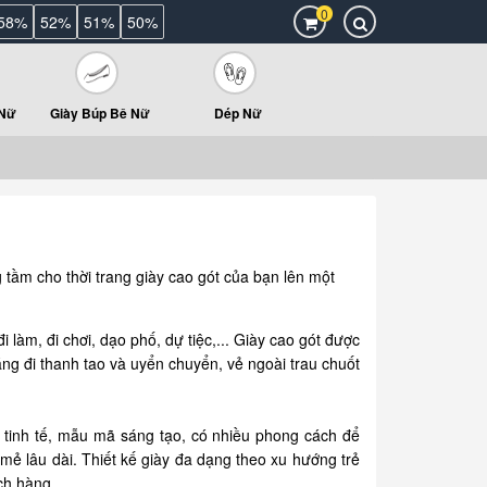
0
58%
52%
51%
50%
 Nữ
Giày Búp Bê Nữ
Dép Nữ
 tầm cho thời trang giày cao gót của bạn lên một
 làm, đi chơi, dạo phố, dự tiệc,... Giày cao gót được
ng đi thanh tao và uyển chuyển, vẻ ngoài trau chuốt
ế tinh tế, mẫu mã sáng tạo, có nhiều phong cách để
mẻ lâu dài. Thiết kế giày đa dạng theo xu hướng trẻ
ách hàng.