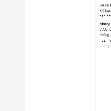
Da cá s
khi bạ
bạn hơ
Những 
được l
chúng 
hoàn h
phong 