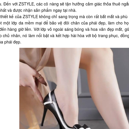
u. Đến với ZSTYLE, các cô nàng sẽ tận hưởng cảm giác thỏa thuê ngắm 
nhất và được nhận sản phẩm ngay tại nhà.
thiết kế của ZSTYLE không chỉ sang trọng mà còn rất bắt mắt và phù h
ót một lớp da mềm mại để bảo vệ đôi chân của phái đẹp, làm cho họ
đến hàng giờ liền. Với lớp vỏ ngoài sáng bóng và hoa văn đẹp mắt, g
o chủ nhân, nó làm nổi bật và kết hợp hài hòa với bộ trang phục, đồn
ủa phái đẹp.