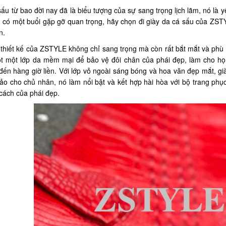
ấu từ bao đời nay đã là biểu tượng của sự sang trọng lịch lãm, nó là y
n có một buổi gặp gỡ quan trọng, hãy chọn đi giày da cá sấu của ZSTY
n.
thiết kế của ZSTYLE không chỉ sang trọng mà còn rất bắt mắt và phù h
ót một lớp da mềm mại để bảo vệ đôi chân của phái đẹp, làm cho họ
đến hàng giờ liền. Với lớp vỏ ngoài sáng bóng và hoa văn đẹp mắt, g
ảo cho chủ nhân, nó làm nổi bật và kết hợp hài hòa với bộ trang phục
cách của phái đẹp.