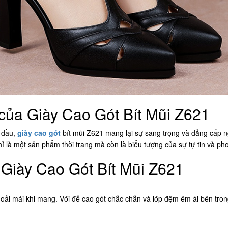
của Giày Cao Gót Bít Mũi Z621
g đầu,
giày cao gót
bít mũi Z621 mang lại sự sang trọng và đẳng cấp nga
chỉ là một sản phẩm thời trang mà còn là biểu tượng của sự tự tin và p
 Giày Cao Gót Bít Mũi Z621
oải mái khi mang. Với đế cao gót chắc chắn và lớp đệm êm ái bên trong