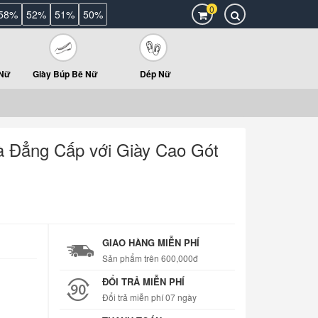
0
58%
52%
51%
50%
 Nữ
Giày Búp Bê Nữ
Dép Nữ
 Đẳng Cấp với Giày Cao Gót
GIAO HÀNG MIỄN PHÍ
Sản phẩm trên 600,000đ
ĐỔI TRẢ MIỄN PHÍ
Đổi trả miễn phí 07 ngày