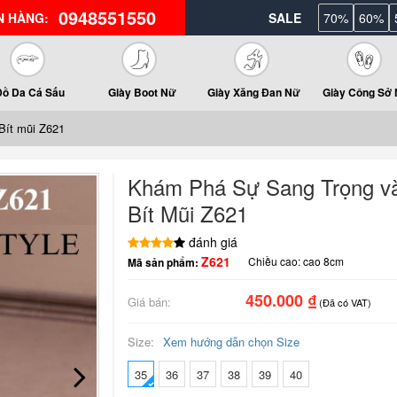
0948551550
N HÀNG:
SALE
70%
60%
Đồ Da Cá Sấu
Giày Boot Nữ
Giày Xăng Đan Nữ
Giày Công Sở
Bít mũi Z621
Khám Phá Sự Sang Trọng và
Bít Mũi Z621
đánh giá
Z621
Chiều cao:
cao 8cm
Mã sản phẩm:
450.000 ₫
Giá bán:
(Đã có VAT)
Size:
Xem hướng dẫn chọn Size
35
36
37
38
39
40