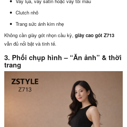
Váy lụa, váy satin hoặc váy tối màu
Clutch nhỏ
Trang sức ánh kim nhẹ
Không cần giày gót nhọn cầu kỳ,
giày cao gót Z713
vẫn đủ nổi bật và tinh tế.
3. Phối chụp hình – “Ăn ảnh” & thời
trang