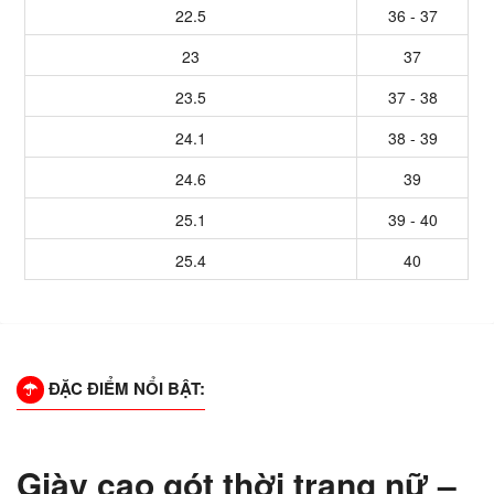
22.5
36 - 37
23
37
23.5
37 - 38
24.1
38 - 39
24.6
39
25.1
39 - 40
25.4
40
ĐẶC ĐIỂM NỔI BẬT:
Giày cao gót thời trang nữ –