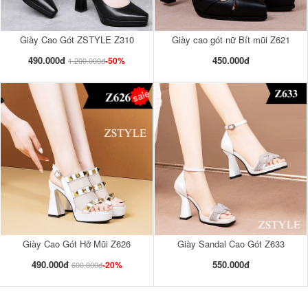
Giày Cao Gót ZSTYLE Z310
Giày cao gót nữ Bít mũi Z621
490.000đ
450.000đ
-50%
1.200.000đ
sale
Giày Cao Gót Hở Mũi Z626
Giày Sandal Cao Gót Z633
490.000đ
550.000đ
-20%
600.000đ