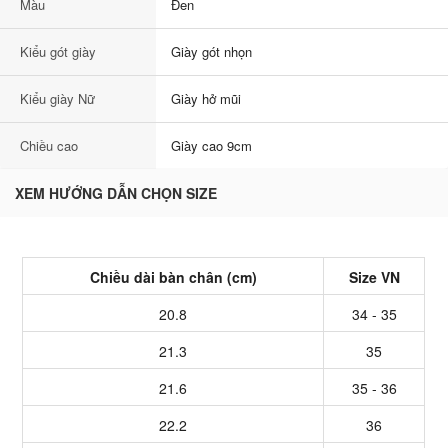
Màu
Đen
Kiểu gót giày
Giày gót nhọn
Kiểu giày Nữ
Giày hở mũi
Chiều cao
Giày cao 9cm
XEM HƯỚNG DẪN CHỌN SIZE
Chiều dài bàn chân (cm)
Size VN
20.8
34 - 35
21.3
35
21.6
35 - 36
22.2
36