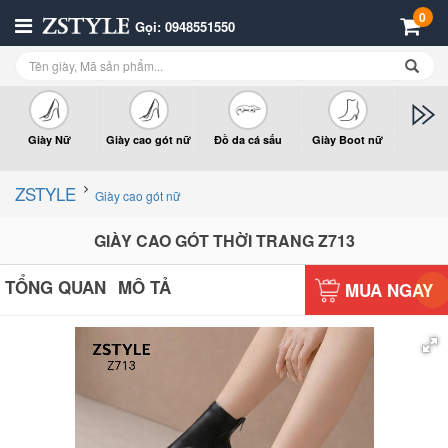
0
Gọi: 0948551550
Giày Nữ
Giày cao gót nữ
Đồ da cá sấu
Giày Boot nữ
Giày x
n
ZSTYLE
Giày cao gót nữ
GIÀY CAO GÓT THỜI TRANG Z713
TỔNG QUAN
MÔ TẢ