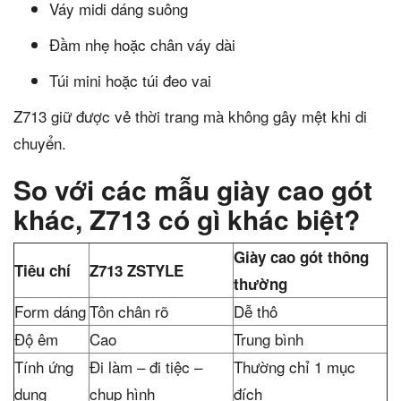
Váy midi dáng suông
Đầm nhẹ hoặc chân váy dài
Túi mini hoặc túi đeo vai
Z713 giữ được vẻ thời trang mà không gây mệt khi di
chuyển.
So với các mẫu giày cao gót
khác, Z713 có gì khác biệt?
Giày cao gót thông
Tiêu chí
Z713 ZSTYLE
thường
Form dáng
Tôn chân rõ
Dễ thô
Độ êm
Cao
Trung bình
Tính ứng
Đi làm – đi tiệc –
Thường chỉ 1 mục
dụng
chụp hình
đích