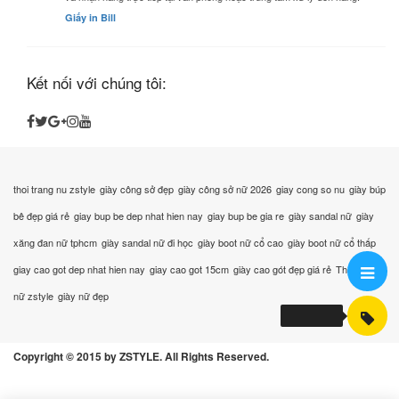
Giấy in Bill
Kết nối với chúng tôi:
thoi trang nu zstyle
giày công sở đẹp
giày công sở nữ 2026
giay cong so nu
giày búp
bê đẹp giá rẻ
giay bup be dep nhat hien nay
giay bup be gia re
giày sandal nữ
giày
xăng đan nữ tphcm
giày sandal nữ đi học
giày boot nữ cổ cao
giày boot nữ cổ thấp
giay cao got dep nhat hien nay
giay cao got 15cm
giày cao gót đẹp giá rẻ
Thời trang
nữ zstyle
giày nữ đẹp
Copyright © 2015 by ZSTYLE. All Rights Reserved.
GIÀY NỮ 2026
0948551550
Đặt hàng