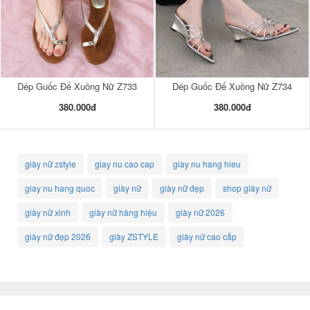
Dép Guốc Đế Xuồng Nữ Z733
Dép Guốc Đế Xuồng Nữ Z734
380.000đ
380.000đ
giày nữ zstyle
giay nu cao cap
giay nu hang hieu
giay nu hang quoc
giày nữ
giày nữ đẹp
shop giày nữ
giày nữ xinh
giày nữ hàng hiệu
giày nữ 2026
giày nữ đẹp 2026
giày ZSTYLE
giày nữ cao cấp