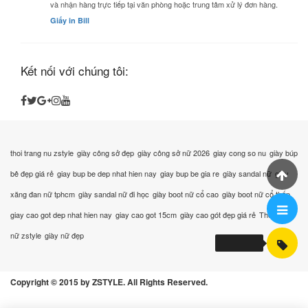
và nhận hàng trực tiếp tại văn phòng hoặc trung tâm xử lý đơn hàng.
Giấy in Bill
Kết nối với chúng tôi:
thoi trang nu zstyle
giày công sở đẹp
giày công sở nữ 2026
giay cong so nu
giày búp
bê đẹp giá rẻ
giay bup be dep nhat hien nay
giay bup be gia re
giày sandal nữ
giày
xăng đan nữ tphcm
giày sandal nữ đi học
giày boot nữ cổ cao
giày boot nữ cổ thấp
giay cao got dep nhat hien nay
giay cao got 15cm
giày cao gót đẹp giá rẻ
Thời trang
nữ zstyle
giày nữ đẹp
Copyright © 2015 by ZSTYLE. All Rights Reserved.