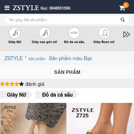
0
Gọi: 0948551550
Giày Nữ
Giày cao gót nữ
Đồ da cá sấu
Giày Boot nữ
Giày x
n
ZSTYLE
Sản phẩm màu Bạc
Sản phẩm
SẢN PHẨM
đánh giá
Giày Nữ
Đồ da cá sấu