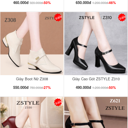
460.000đ
650.000đ
-50%
-46%
920.000đ
1.200.000đ
sale
sale
Giày Boot Nữ Z308
Giày Cao Gót ZSTYLE Z310
550.000đ
490.000đ
-27%
-50%
750.000đ
1.200.000đ
sale