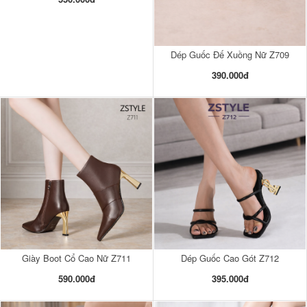
Dép Guốc Đế Xuồng Nữ Z709
390.000đ
Giày Boot Cổ Cao Nữ Z711
Dép Guốc Cao Gót Z712
590.000đ
395.000đ