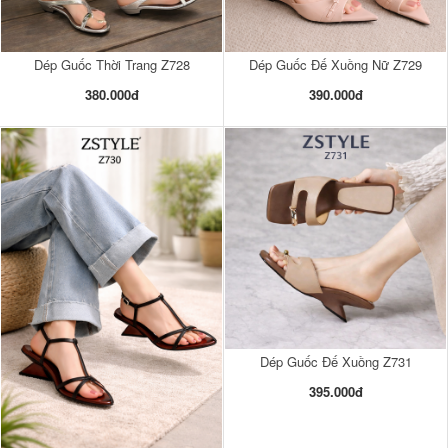
Dép Guốc Thời Trang Z728
Dép Guốc Đế Xuồng Nữ Z729
380.000đ
390.000đ
Dép Guốc Đế Xuồng Z731
395.000đ