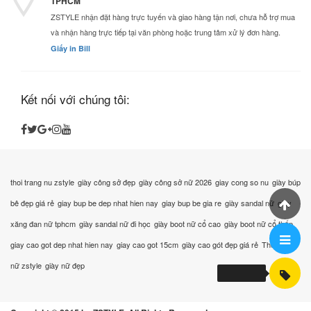
TPHCM
ZSTYLE nhận đặt hàng trực tuyến và giao hàng tận nơi, chưa hỗ trợ mua
và nhận hàng trực tiếp tại văn phòng hoặc trung tâm xử lý đơn hàng.
Giấy in Bill
Kết nối với chúng tôi:
thoi trang nu zstyle
giày công sở đẹp
giày công sở nữ 2026
giay cong so nu
giày búp
bê đẹp giá rẻ
giay bup be dep nhat hien nay
giay bup be gia re
giày sandal nữ
giày
xăng đan nữ tphcm
giày sandal nữ đi học
giày boot nữ cổ cao
giày boot nữ cổ thấp
giay cao got dep nhat hien nay
giay cao got 15cm
giày cao gót đẹp giá rẻ
Thời trang
nữ zstyle
giày nữ đẹp