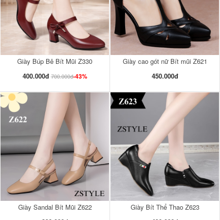
Giày Búp Bê Bít Mũi Z330
Giày cao gót nữ Bít mũi Z621
400.000đ
450.000đ
-43%
700.000đ
Giày Sandal Bít Mũi Z622
Giày Bít Thể Thao Z623