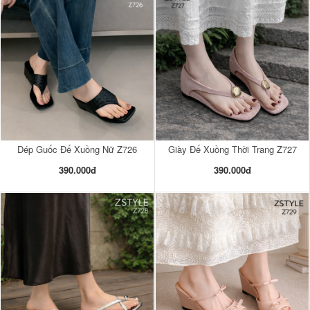
Dép Guốc Đế Xuồng Nữ Z726
Giày Đế Xuồng Thời Trang Z727
390.000đ
390.000đ