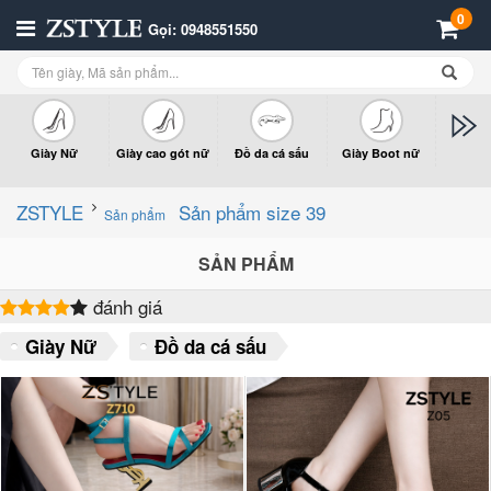
0
Gọi: 0948551550
Giày Nữ
Giày cao gót nữ
Đồ da cá sấu
Giày Boot nữ
Giày x
n
ZSTYLE
Sản phẩm size 39
Sản phẩm
SẢN PHẨM
đánh giá
Giày Nữ
Đồ da cá sấu