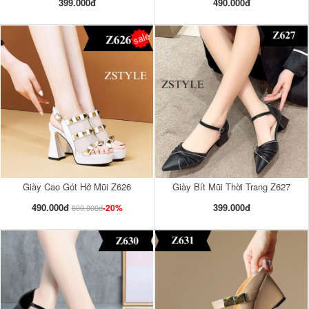
399.000đ
490.000đ
sale
Giày Cao Gót Hở Mũi Z626
Giày Bít Mũi Thời Trang Z627
490.000đ
399.000đ
-20%
600.000đ