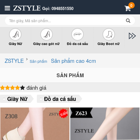
0
Gọi: 0948551550
Giày Nữ
Giày cao gót nữ
Đồ da cá sấu
Giày Boot nữ
Giày x
n
ZSTYLE
Sản phẩm cao 4cm
Sản phẩm
SẢN PHẨM
đánh giá
Giày Nữ
Đồ da cá sấu
sale