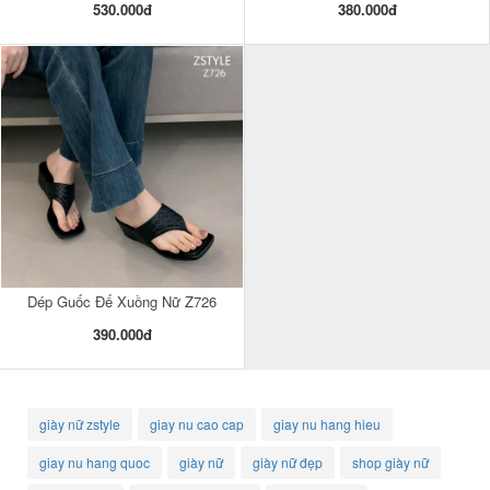
530.000đ
380.000đ
Dép Guốc Đế Xuồng Nữ Z726
390.000đ
giày nữ zstyle
giay nu cao cap
giay nu hang hieu
giay nu hang quoc
giày nữ
giày nữ đẹp
shop giày nữ