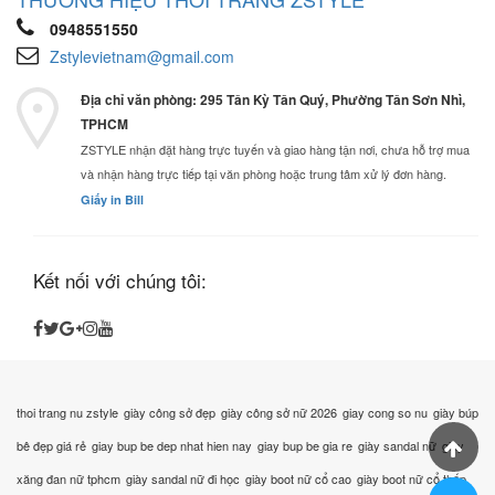
0948551550
Zstylevietnam@gmail.com
Địa chỉ văn phòng: 295 Tân Kỳ Tân Quý, Phường Tân Sơn Nhì,
TPHCM
ZSTYLE nhận đặt hàng trực tuyến và giao hàng tận nơi, chưa hỗ trợ mua
và nhận hàng trực tiếp tại văn phòng hoặc trung tâm xử lý đơn hàng.
Giấy in Bill
Kết nối với chúng tôi:
thoi trang nu zstyle
giày công sở đẹp
giày công sở nữ 2026
giay cong so nu
giày búp
bê đẹp giá rẻ
giay bup be dep nhat hien nay
giay bup be gia re
giày sandal nữ
giày
xăng đan nữ tphcm
giày sandal nữ đi học
giày boot nữ cổ cao
giày boot nữ cổ thấp