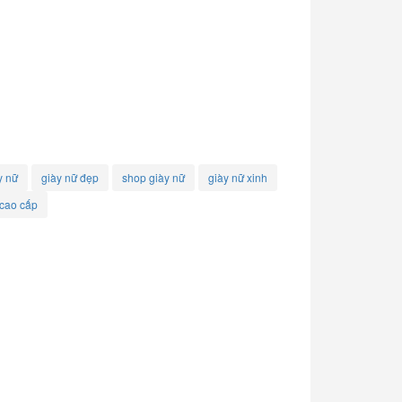
y nữ
giày nữ đẹp
shop giày nữ
giày nữ xinh
 cao cấp