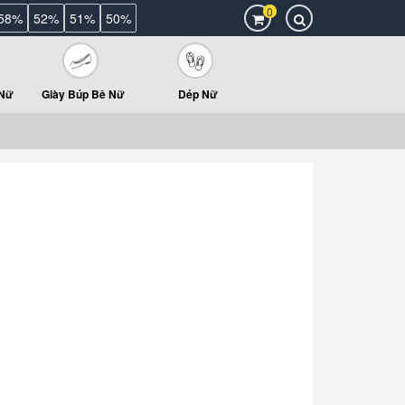
0
58%
52%
51%
50%
 Nữ
Giày Búp Bê Nữ
Dép Nữ