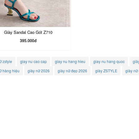
Giày Sandal Cao Gót Z710
395.000đ
ữ zstyle
giay nu cao cap
giay nu hang hieu
giay nu hang quoc
già
ữ hàng hiệu
giày nữ 2026
giày nữ đẹp 2026
giày ZSTYLE
giày nữ