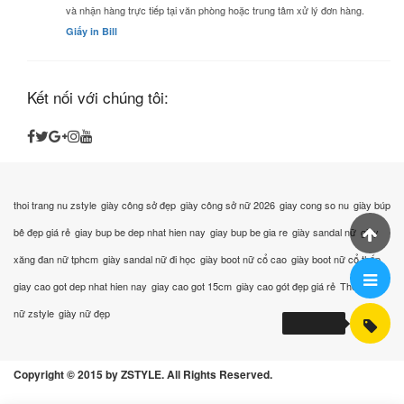
và nhận hàng trực tiếp tại văn phòng hoặc trung tâm xử lý đơn hàng.
Giấy in Bill
Kết nối với chúng tôi:
thoi trang nu zstyle
giày công sở đẹp
giày công sở nữ 2026
giay cong so nu
giày búp
bê đẹp giá rẻ
giay bup be dep nhat hien nay
giay bup be gia re
giày sandal nữ
giày
xăng đan nữ tphcm
giày sandal nữ đi học
giày boot nữ cổ cao
giày boot nữ cổ thấp
giay cao got dep nhat hien nay
giay cao got 15cm
giày cao gót đẹp giá rẻ
Thời trang
nữ zstyle
giày nữ đẹp
Copyright © 2015 by ZSTYLE. All Rights Reserved.