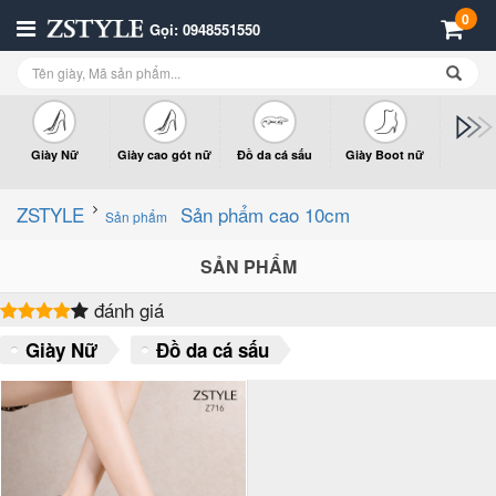
0
Gọi: 0948551550
Giày Nữ
Giày cao gót nữ
Đồ da cá sấu
Giày Boot nữ
Giày x
n
ZSTYLE
Sản phẩm cao 10cm
Sản phẩm
SẢN PHẨM
đánh giá
Giày Nữ
Đồ da cá sấu