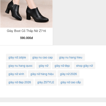
Giày Boot Cổ Thấp Nữ Z716
590.000đ
giày nữ zstyle
giay nu cao cap
giay nu hang hieu
giay nu hang quoc
giày nữ
giày nữ đẹp
shop giày nữ
giày nữ xinh
giày nữ hàng hiệu
giày nữ 2026
giày nữ đẹp 2026
giày ZSTYLE
giày nữ cao cấp