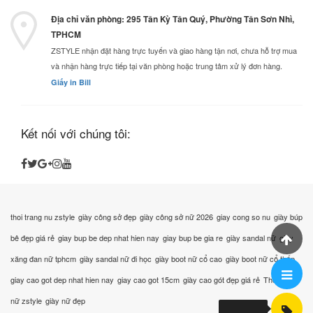
Địa chỉ văn phòng: 295 Tân Kỳ Tân Quý, Phường Tân Sơn Nhì,
TPHCM
ZSTYLE nhận đặt hàng trực tuyến và giao hàng tận nơi, chưa hỗ trợ mua
và nhận hàng trực tiếp tại văn phòng hoặc trung tâm xử lý đơn hàng.
Giấy in Bill
Kết nối với chúng tôi:
thoi trang nu zstyle
giày công sở đẹp
giày công sở nữ 2026
giay cong so nu
giày búp
bê đẹp giá rẻ
giay bup be dep nhat hien nay
giay bup be gia re
giày sandal nữ
giày
xăng đan nữ tphcm
giày sandal nữ đi học
giày boot nữ cổ cao
giày boot nữ cổ thấp
giay cao got dep nhat hien nay
giay cao got 15cm
giày cao gót đẹp giá rẻ
Thời trang
nữ zstyle
giày nữ đẹp