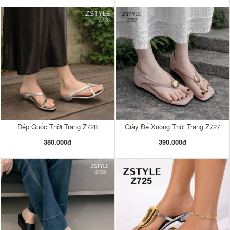
Dép Guốc Thời Trang Z728
Giày Đế Xuồng Thời Trang Z727
380.000đ
390.000đ