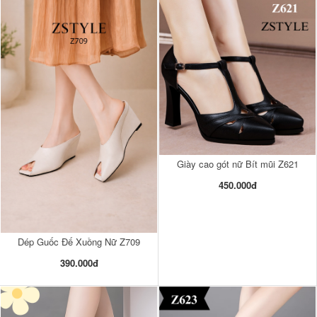
Giày cao gót nữ Bít mũi Z621
450.000đ
Dép Guốc Đế Xuồng Nữ Z709
390.000đ