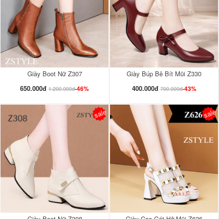
Giày Boot Nữ Z307
Giày Búp Bê Bít Mũi Z330
650.000đ
400.000đ
-46%
-43%
1.200.000đ
700.000đ
sale
sale
Giày Boot Nữ Z308
Giày Cao Gót Hở Mũi Z626