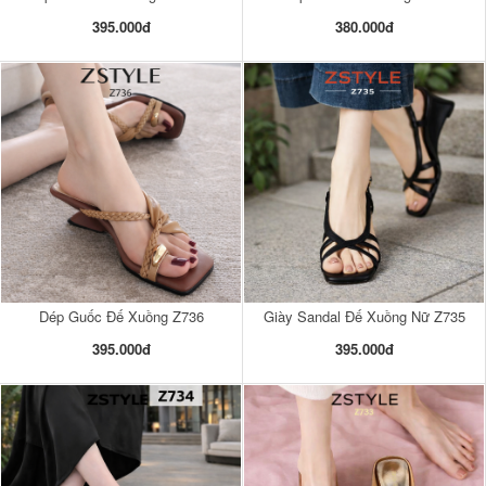
395.000đ
380.000đ
Dép Guốc Đế Xuồng Z736
Giày Sandal Đế Xuồng Nữ Z735
395.000đ
395.000đ