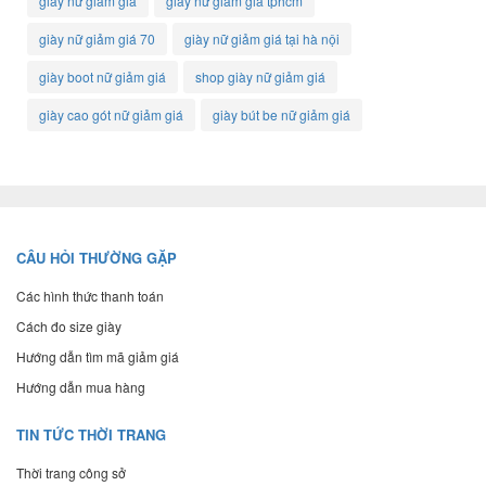
giày nữ giảm giá
giày nữ giảm giá tphcm
giày nữ giảm giá 70
giày nữ giảm giá tại hà nội
giày boot nữ giảm giá
shop giày nữ giảm giá
giày cao gót nữ giảm giá
giày bút be nữ giảm giá
CÂU HỎI THƯỜNG GẶP
Các hình thức thanh toán
Cách đo size giày
Hướng dẫn tìm mã giảm giá
Hướng dẫn mua hàng
TIN TỨC THỜI TRANG
Thời trang công sở