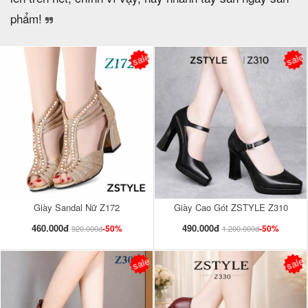
phẩm!
sale
sale
Giày Sandal Nữ Z172
Giày Cao Gót ZSTYLE Z310
460.000đ
490.000đ
-50%
-50%
920.000đ
1.200.000đ
sale
sale