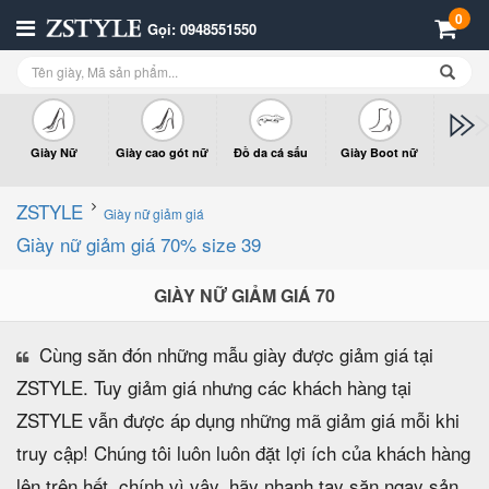
0
Gọi: 0948551550
Giày Nữ
Giày cao gót nữ
Đồ da cá sấu
Giày Boot nữ
Giày x
n
ZSTYLE
Giày nữ giảm giá
Giày nữ giảm giá 70% size 39
GIÀY NỮ GIẢM GIÁ 70
Cùng săn đón những mẫu giày được giảm giá tại
ZSTYLE. Tuy giảm giá nhưng các khách hàng tại
ZSTYLE vẫn được áp dụng những mã giảm giá mỗi khi
truy cập! Chúng tôi luôn luôn đặt lợi ích của khách hàng
lên trên hết, chính vì vậy, hãy nhanh tay săn ngay sản