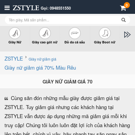
0
Gọi: 0948551550
Giày Nữ
Giày cao gót nữ
Đồ da cá sấu
Giày Boot nữ
Giày x
n
ZSTYLE
Giày nữ giảm giá
Giày nữ giảm giá 70% Màu Rêu
GIÀY NỮ GIẢM GIÁ 70
Cùng săn đón những mẫu giày được giảm giá tại
ZSTYLE. Tuy giảm giá nhưng các khách hàng tại
ZSTYLE vẫn được áp dụng những mã giảm giá mỗi khi
truy cập! Chúng tôi luôn luôn đặt lợi ích của khách hàng
lên trên hết, chính vì vậy, hãy nhanh tay săn ngay sản