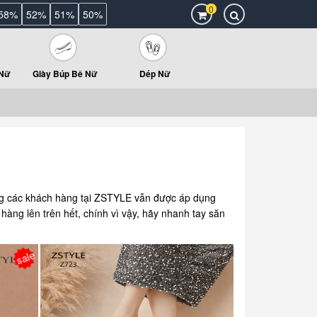
0
58%
52%
51%
50%
 Nữ
Giày Búp Bê Nữ
Dép Nữ
g các khách hàng tại ZSTYLE vẫn được áp dụng
 hàng lên trên hết, chính vì vậy, hãy nhanh tay săn
sale