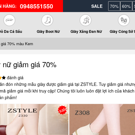
0948551550
N HÀNG:
SALE
70%
60%
Đồ Da Cá Sấu
Giày Boot Nữ
Giày Xăng Đan Nữ
Giày Công Sở
m giá 70% màu Kem
y nữ giảm giá 70%
đánh giá
ăn đón những mẫu giày được giảm giá tại ZSTYLE. Tuy giảm giá nhưn
ã giảm giá mỗi khi truy cập! Chúng tôi luôn luôn đặt lợi ích của khách
ản phẩm!
sale