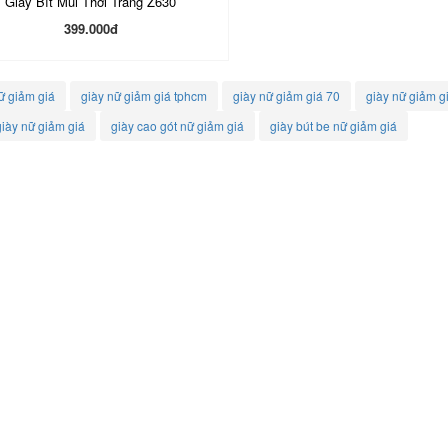
Giày Bít Mũi Thời Trang Z630
399.000đ
ữ giảm giá
giày nữ giảm giá tphcm
giày nữ giảm giá 70
giày nữ giảm gi
iày nữ giảm giá
giày cao gót nữ giảm giá
giày bút be nữ giảm giá