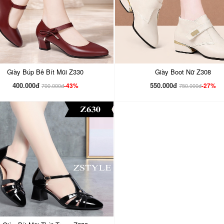
Giày Búp Bê Bít Mũi Z330
Giày Boot Nữ Z308
400.000đ
550.000đ
-43%
-27%
700.000đ
750.000đ