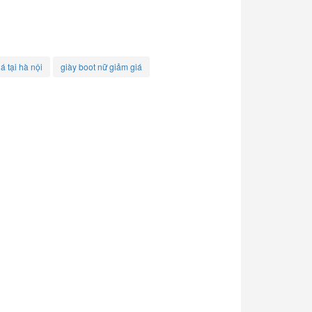
á tại hà nội
giày boot nữ giảm giá