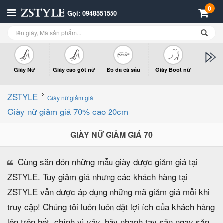
0
Gọi: 0948551550
Giày Nữ
Giày cao gót nữ
Đồ da cá sấu
Giày Boot nữ
Giày x
n
ZSTYLE
Giày nữ giảm giá
Giày nữ giảm giá 70% cao 20cm
GIÀY NỮ GIẢM GIÁ 70
Cùng săn đón những mẫu giày được giảm giá tại
ZSTYLE. Tuy giảm giá nhưng các khách hàng tại
ZSTYLE vẫn được áp dụng những mã giảm giá mỗi khi
truy cập! Chúng tôi luôn luôn đặt lợi ích của khách hàng
lên trên hết, chính vì vậy, hãy nhanh tay săn ngay sản