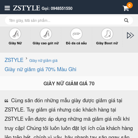
0
Gọi: 0948551550
Giày Nữ
Giày cao gót nữ
Đồ da cá sấu
Giày Boot nữ
Giày x
n
ZSTYLE
Giày nữ giảm giá
Giày nữ giảm giá 70% Màu Ghi
GIÀY NỮ GIẢM GIÁ 70
Cùng săn đón những mẫu giày được giảm giá tại
ZSTYLE. Tuy giảm giá nhưng các khách hàng tại
ZSTYLE vẫn được áp dụng những mã giảm giá mỗi khi
truy cập! Chúng tôi luôn luôn đặt lợi ích của khách hàng
lên trên hết, chính vì vậy, hãy nhanh tay săn ngay sản