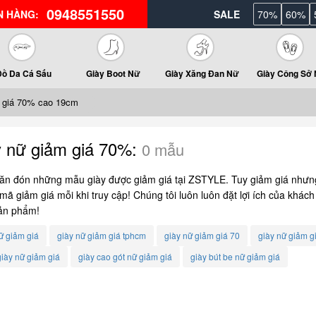
0948551550
N HÀNG:
SALE
70%
60%
Đồ Da Cá Sấu
Giày Boot Nữ
Giày Xăng Đan Nữ
Giày Công Sở
 giá 70% cao 19cm
y nữ giảm giá 70%:
0 mẫu
ăn đón những mẫu giày được giảm giá tại ZSTYLE. Tuy giảm giá nhưn
ã giảm giá mỗi khi truy cập! Chúng tôi luôn luôn đặt lợi ích của khách
ản phẩm!
ữ giảm giá
giày nữ giảm giá tphcm
giày nữ giảm giá 70
giày nữ giảm gi
iày nữ giảm giá
giày cao gót nữ giảm giá
giày bút be nữ giảm giá