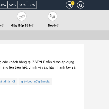
0
58%
52%
51%
50%
 Nữ
Giày Búp Bê Nữ
Dép Nữ
g các khách hàng tại ZSTYLE vẫn được áp dụng
 hàng lên trên hết, chính vì vậy, hãy nhanh tay săn
á tại hà nội
giày boot nữ giảm giá