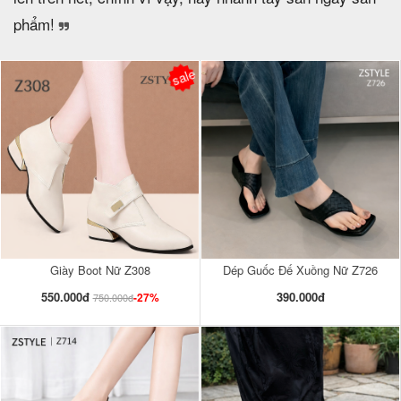
phẩm!
sale
Giày Boot Nữ Z308
Dép Guốc Đế Xuồng Nữ Z726
550.000đ
390.000đ
-27%
750.000đ