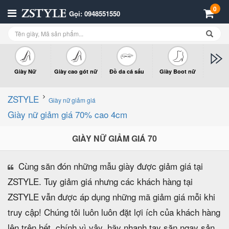
0
Gọi: 0948551550
Giày Nữ
Giày cao gót nữ
Đồ da cá sấu
Giày Boot nữ
Giày x
n
ZSTYLE
Giày nữ giảm giá
Giày nữ giảm giá 70% cao 4cm
GIÀY NỮ GIẢM GIÁ 70
Cùng săn đón những mẫu giày được giảm giá tại
ZSTYLE. Tuy giảm giá nhưng các khách hàng tại
ZSTYLE vẫn được áp dụng những mã giảm giá mỗi khi
truy cập! Chúng tôi luôn luôn đặt lợi ích của khách hàng
lên trên hết, chính vì vậy, hãy nhanh tay săn ngay sản