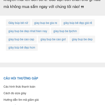
mà không mua sắm ngay với chúng tôi nào!
Giày búp bê nữ
giay bup be gia re
giày búp bê đẹp giá rẻ
giay bup be dep nhat hien nay
giay bup be tpchm
giay bup be cao cap
giay bup be cao got
giay bup be dep
giày búp bê đẹp hcm
CÂU HỎI THƯỜNG GẶP
Các hình thức thanh toán
Cách đo size giày
Hướng dẫn tìm mã giảm giá