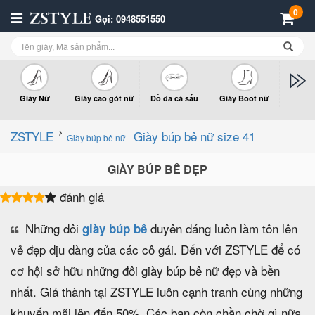
0
Gọi: 0948551550
Giày Nữ
Giày cao gót nữ
Đồ da cá sấu
Giày Boot nữ
Giày x
n
ZSTYLE
Giày búp bê nữ size 41
Giày búp bê nữ
GIÀY BÚP BÊ ĐẸP
đánh giá
Những đôi
duyên dáng luôn làm tôn lên
giày búp bê
vẻ đẹp dịu dàng của các cô gái. Đến với ZSTYLE để có
cơ hội sở hữu những đôi giày búp bê nữ đẹp và bền
nhất. Giá thành tại ZSTYLE luôn cạnh tranh cùng những
khuyến mãi lên đến 50%. Các bạn còn chần chờ gì nữa