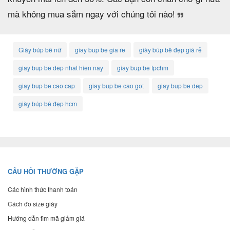
mà không mua sắm ngay với chúng tôi nào!
Giày búp bê nữ
giay bup be gia re
giày búp bê đẹp giá rẻ
giay bup be dep nhat hien nay
giay bup be tpchm
giay bup be cao cap
giay bup be cao got
giay bup be dep
giày búp bê đẹp hcm
CÂU HỎI THƯỜNG GẶP
Các hình thức thanh toán
Cách đo size giày
Hướng dẫn tìm mã giảm giá