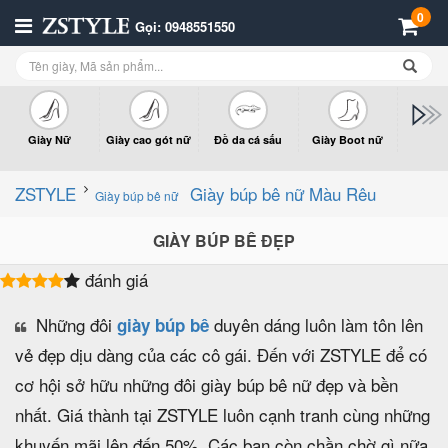
0
Gọi: 0948551550
Giày Nữ
Giày cao gót nữ
Đồ da cá sấu
Giày Boot nữ
Giày x
n
ZSTYLE
Giày búp bê nữ Màu Rêu
Giày búp bê nữ
GIÀY BÚP BÊ ĐẸP
đánh giá
Những đôi
duyên dáng luôn làm tôn lên
giày búp bê
vẻ đẹp dịu dàng của các cô gái. Đến với ZSTYLE để có
cơ hội sở hữu những đôi giày búp bê nữ đẹp và bền
nhất. Giá thành tại ZSTYLE luôn cạnh tranh cùng những
khuyến mãi lên đến 50%. Các bạn còn chần chờ gì nữa