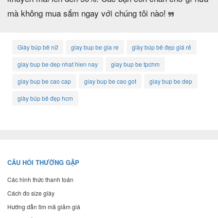
mà không mua sắm ngay với chúng tôi nào!
Giày búp bê nữ
giay bup be gia re
giày búp bê đẹp giá rẻ
giay bup be dep nhat hien nay
giay bup be tpchm
giay bup be cao cap
giay bup be cao got
giay bup be dep
giày búp bê đẹp hcm
CÂU HỎI THƯỜNG GẶP
Các hình thức thanh toán
Cách đo size giày
Hướng dẫn tìm mã giảm giá