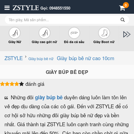
0
Gọi: 0948551550
Giày Nữ
Giày cao gót nữ
Đồ da cá sấu
Giày Boot nữ
Giày x
n
ZSTYLE
Giày búp bê nữ cao 10cm
Giày búp bê nữ
GIÀY BÚP BÊ ĐẸP
đánh giá
Những đôi
duyên dáng luôn làm tôn lên
giày búp bê
vẻ đẹp dịu dàng của các cô gái. Đến với ZSTYLE để có
cơ hội sở hữu những đôi giày búp bê nữ đẹp và bền
nhất. Giá thành tại ZSTYLE luôn cạnh tranh cùng những
khuyến mãi lên đến 50%. Các bạn còn chần chờ gì nữa