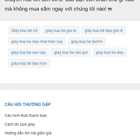
mà không mua sắm ngay với chúng tôi nào!
Giày búp bê nữ
giay bup be gia re
giày búp bê đẹp giá rẻ
giay bup be dep nhat hien nay
giay bup be tpchm
giay bup be cao cap
giay bup be cao got
giay bup be dep
giày búp bê đẹp hcm
CÂU HỎI THƯỜNG GẶP
Các hình thức thanh toán
Cách đo size giày
Hướng dẫn tìm mã giảm giá