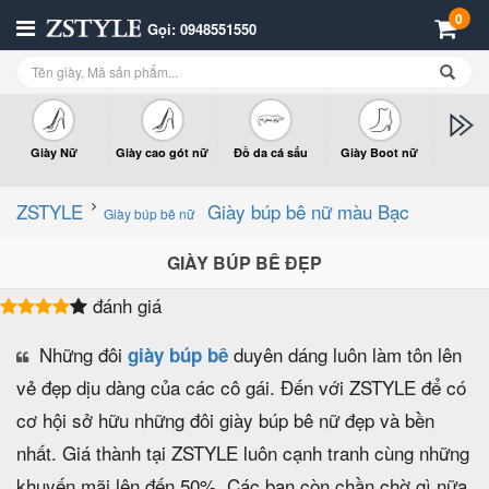
0
Gọi: 0948551550
Giày Nữ
Giày cao gót nữ
Đồ da cá sấu
Giày Boot nữ
Giày x
n
ZSTYLE
Giày búp bê nữ màu Bạc
Giày búp bê nữ
GIÀY BÚP BÊ ĐẸP
đánh giá
Những đôi
duyên dáng luôn làm tôn lên
giày búp bê
vẻ đẹp dịu dàng của các cô gái. Đến với ZSTYLE để có
cơ hội sở hữu những đôi giày búp bê nữ đẹp và bền
nhất. Giá thành tại ZSTYLE luôn cạnh tranh cùng những
khuyến mãi lên đến 50%. Các bạn còn chần chờ gì nữa