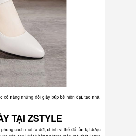
 cô nàng những đôi giày búp bê hiện đại, tao nhã,
ÀY TẠI ZSTYLE
phong cách mới ra đời, chính vì thế để tồn tại được