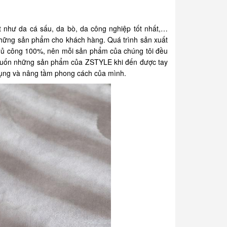
như da cá sấu, da bò, da công nghiệp tốt nhất,…
 những sản phẩm cho khách hàng. Quá trình sản xuất
thủ công 100%, nên mỗi sản phẩm của chúng tôi đều
 muốn những sản phẩm của ZSTYLE khi đến được tay
dụng và nâng tầm phong cách của mình.