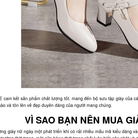
 cam kết sản phẩm chất lượng tốt, mang đến bộ sưu tập giày của các
gào và tôn lên vẻ đẹp duyên dáng của người mang chúng.
VÌ SAO BẠN NÊN MUA GI
ờng giày nữ ngày một phát triển khi có rất nhiều mẫu mã kiểu dáng và 