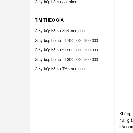
Giày búp bê nữ gót nhọn
TÌM THEO GIÁ
Giày búp bê nữ dưới 300,000
Giày búp bê nữ từ 700,000 - 900,000
Giày búp bê nữ từ 500,000 - 700,000
Giày búp bê nữ từ 300,000 - 500,000
Giày búp bê nữ Trên 900,000
Không 
nữ, gi
lựa ch