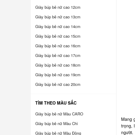
Giày búp bê nữ cao 12cm
Giày búp bê nữ cao 13cm
Giày búp bê nữ cao 14cm
Giày búp bê nữ cao 15cm
Giày búp bê nữ cao 16cm
Giày búp bê nữ cao 17cm
Giày búp bê nữ cao 18cm
Giày búp bê nữ cao 19cm
Giày búp bê nữ cao 20cm
TÌM THEO MÀU SẮC
Giày búp bê nữ Màu CARO
Mang g
Giày búp bê nữ Màu Chì
trọng, 
người.
Giày búp bê nữ Màu Đồng