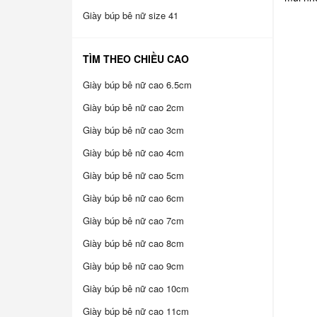
Giày búp bê nữ size 41
TÌM THEO CHIỀU CAO
Giày búp bê nữ cao 6.5cm
Giày búp bê nữ cao 2cm
Giày búp bê nữ cao 3cm
Giày búp bê nữ cao 4cm
Giày búp bê nữ cao 5cm
Giày búp bê nữ cao 6cm
Giày búp bê nữ cao 7cm
Giày búp bê nữ cao 8cm
Giày búp bê nữ cao 9cm
Giày búp bê nữ cao 10cm
Giày búp bê nữ cao 11cm