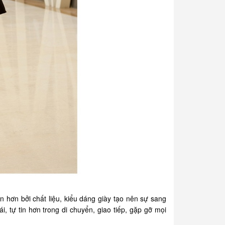
 hơn bởi chất liệu, kiểu dáng giày tạo nên sự sang
ái, tự tin hơn trong di chuyển, giao tiếp, gặp gỡ mọi