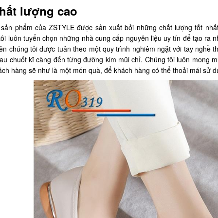
Chất lượng cao
sản phẩm của ZSTYLE được sản xuất bởi những chất lượng tốt nhất 
tôi luôn tuyển chọn những nhà cung cấp nguyên liệu uy tín để tạo ra
ên chúng tôi được tuân theo một quy trình nghiêm ngặt với tay nghề 
rau chuốt kĩ càng đến từng đường kim mũi chỉ. Chúng tôi luôn mong
ách hàng sẽ như là một món quà, để khách hàng có thể thoải mái sử 