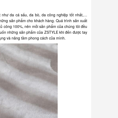
như da cá sấu, da bò, da công nghiệp tốt nhất,…
 những sản phẩm cho khách hàng. Quá trình sản xuất
thủ công 100%, nên mỗi sản phẩm của chúng tôi đều
 muốn những sản phẩm của ZSTYLE khi đến được tay
dụng và nâng tầm phong cách của mình.