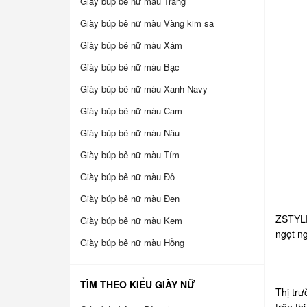
Giày búp bê nữ màu Trắng
Giày búp bê nữ màu Vàng kim sa
Giày búp bê nữ màu Xám
Giày búp bê nữ màu Bạc
Giày búp bê nữ màu Xanh Navy
Giày búp bê nữ màu Cam
Giày búp bê nữ màu Nâu
Giày búp bê nữ màu Tím
Giày búp bê nữ màu Đỏ
Giày búp bê nữ màu Đen
ZSTYLE
Giày búp bê nữ màu Kem
ngọt n
Giày búp bê nữ màu Hồng
TÌM THEO KIỂU GIÀY NỮ
Thị trư