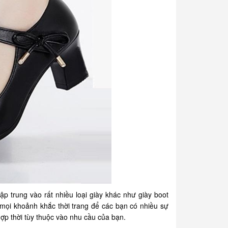
ập trung vào rất nhiều loại giày khác như giày boot
ọi khoảnh khắc thời trang để các bạn có nhiều sự
p thời tùy thuộc vào nhu cầu của bạn.