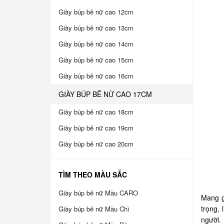
Giày búp bê nữ cao 12cm
Giày búp bê nữ cao 13cm
Giày búp bê nữ cao 14cm
Giày búp bê nữ cao 15cm
Giày búp bê nữ cao 16cm
GIÀY BÚP BÊ NỮ CAO 17CM
Giày búp bê nữ cao 18cm
Giày búp bê nữ cao 19cm
Giày búp bê nữ cao 20cm
TÌM THEO MÀU SẮC
Giày búp bê nữ Màu CARO
Mang g
trọng, 
Giày búp bê nữ Màu Chì
người.