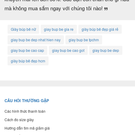
mà không mua sắm ngay với chúng tôi nào!
Giày búp bê nữ
giay bup be gia re
giày búp bê đẹp giá rẻ
giay bup be dep nhat hien nay
giay bup be tpchm
giay bup be cao cap
giay bup be cao got
giay bup be dep
giày búp bê đẹp hcm
CÂU HỎI THƯỜNG GẶP
Các hình thức thanh toán
Cách đo size giày
Hướng dẫn tìm mã giảm giá