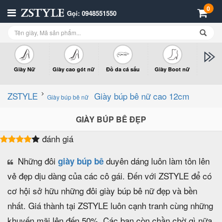
0
Gọi: 0948551550
Giày Nữ
Giày cao gót nữ
Đồ da cá sấu
Giày Boot nữ
Giày x
n
ZSTYLE
Giày búp bê nữ cao 12cm
Giày búp bê nữ
GIÀY BÚP BÊ ĐẸP
đánh giá
Những đôi
duyên dáng luôn làm tôn lên
giày búp bê
vẻ đẹp dịu dàng của các cô gái. Đến với ZSTYLE để có
cơ hội sở hữu những đôi giày búp bê nữ đẹp và bền
nhất. Giá thành tại ZSTYLE luôn cạnh tranh cùng những
khuyến mãi lên đến 50%. Các bạn còn chần chờ gì nữa