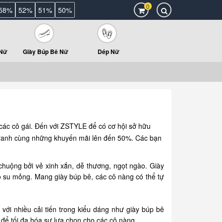
0
58%
52%
51%
50%
 Nữ
Giày Búp Bê Nữ
Dép Nữ
các cô gái. Đến với ZSTYLE để có cơ hội sở hữu
 tranh cùng những khuyến mãi lên đến 50%. Các bạn
huộng bởi vẻ xinh xắn, dễ thương, ngọt ngào. Giày
ao su mỏng. Mang giày búp bê, các cô nàng có thể tự
 với nhiều cải tiến trong kiểu dáng như giày búp bê
 để tối đa hóa sự lựa chọn cho các cô nàng.