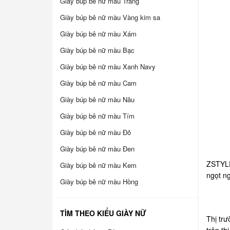
Giày búp bê nữ màu Trắng
Giày búp bê nữ màu Vàng kim sa
Giày búp bê nữ màu Xám
Giày búp bê nữ màu Bạc
Giày búp bê nữ màu Xanh Navy
Giày búp bê nữ màu Cam
Giày búp bê nữ màu Nâu
Giày búp bê nữ màu Tím
Giày búp bê nữ màu Đỏ
Giày búp bê nữ màu Đen
ZSTYLE
Giày búp bê nữ màu Kem
ngọt n
Giày búp bê nữ màu Hồng
TÌM THEO KIỂU GIÀY NỮ
Thị trư