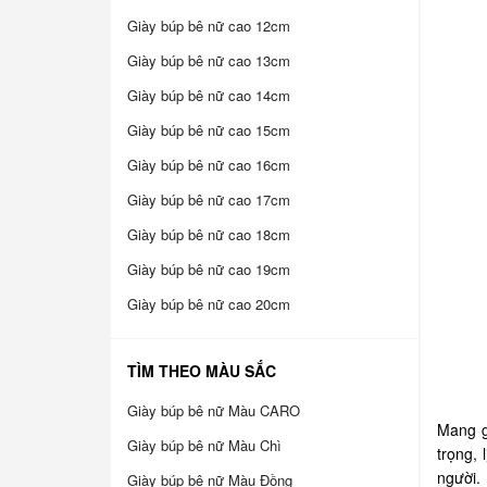
Giày búp bê nữ cao 12cm
Giày búp bê nữ cao 13cm
Giày búp bê nữ cao 14cm
Giày búp bê nữ cao 15cm
Giày búp bê nữ cao 16cm
Giày búp bê nữ cao 17cm
Giày búp bê nữ cao 18cm
Giày búp bê nữ cao 19cm
Giày búp bê nữ cao 20cm
TÌM THEO MÀU SẮC
Giày búp bê nữ Màu CARO
Mang g
Giày búp bê nữ Màu Chì
trọng, 
người.
Giày búp bê nữ Màu Đồng