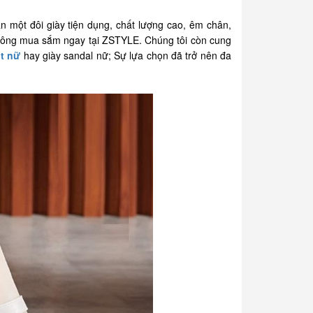
n một đôi giày tiện dụng, chất lượng cao, êm chân,
không mua sắm ngay tại ZSTYLE. Chúng tôi còn cung
t nữ
hay giày sandal nữ; Sự lựa chọn đã trở nên đa