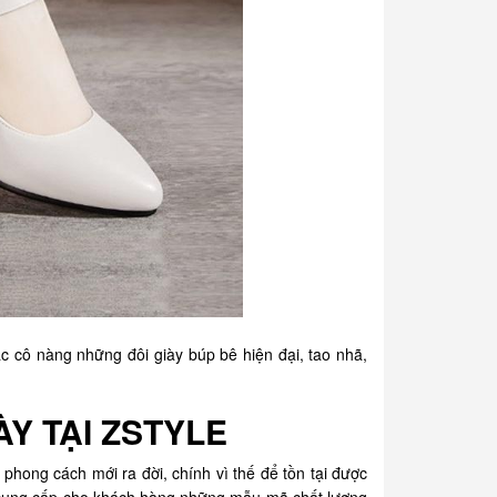
 cô nàng những đôi giày búp bê hiện đại, tao nhã,
ÀY TẠI ZSTYLE
phong cách mới ra đời, chính vì thế để tồn tại được