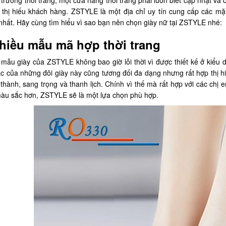
ị trường thời trang, một cửa hàng thời trang phải luôn biết cập nhật
 thị hiếu khách hàng. ZSTYLE là một địa chỉ uy tín cung cấp các mặt
nhất. Hãy cùng tìm hiểu vì sao bạn nên chọn giày nữ tại ZSTYLE nhé:
Nhiều mẫu mã hợp thời trang
mẫu giày của ZSTYLE không bao giờ lỗi thời vì được thiết kế ở kiểu 
c của những đôi giày này cũng tương đối đa dạng nhưng rất hợp thị h
thành, sang trọng và thanh lịch. Chính vì thế mà rất hợp với các chị 
àu sắc hơn, ZSTYLE sẽ là một lựa chọn phù hợp.