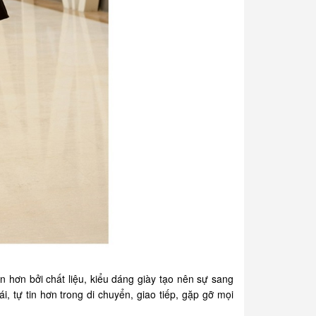
 hơn bởi chất liệu, kiểu dáng giày tạo nên sự sang
ái, tự tin hơn trong di chuyển, giao tiếp, gặp gỡ mọi