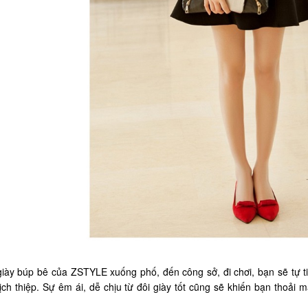
iày búp bê của ZSTYLE xuống phố, đến công sở, đi chơi, bạn sẽ tự tin
lịch thiệp. Sự êm ái, dễ chịu từ đôi giày tốt cũng sẽ khiến bạn thoải m